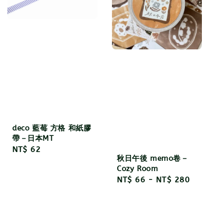
deco 藍莓 方格 和紙膠
帶－日本MT
Regular
NT$ 62
秋日午後 memo卷－
price
Cozy Room
Regular
NT$ 66
-
NT$ 280
price