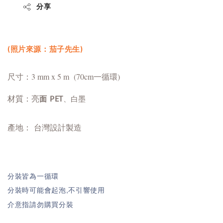
分享
(照片來源：茄子先生)
尺寸：3 mm x 5 m (70cm一循環)
材質：亮
、白墨
面 PET
產地： 台灣設計製造
分裝皆為一循環
分裝時可能會起泡,不引響使用
介意指請勿購買分裝