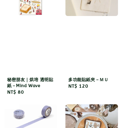
秘密朋友｜烘培 透明貼
多功能貼紙夾－ＭＵ
紙－Mind Wave
Regular
NT$ 120
Regular
NT$ 80
price
price