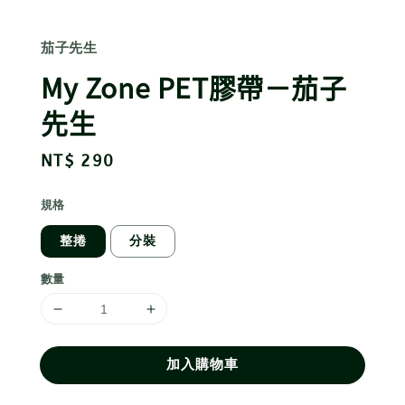
茄子先生
My Zone PET膠帶－茄子
先生
Regular
NT$ 290
price
規格
整捲
分裝
數量
加入購物車