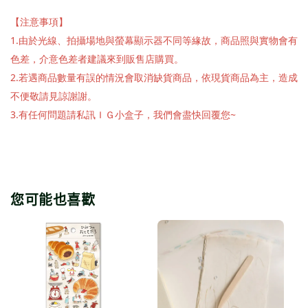
【注意事項】
1.由於光線、拍攝場地與螢幕顯示器不同等緣故，商品照與實物會有
色差，介意色差者建議來到販售店購買。
2.若遇商品數量有誤的情況會取消缺貨商品，依現貨商品為主，造成
不便敬請見諒謝謝。
3.有任何問題請私訊ＩＧ小盒子，我們會盡快回覆您~
您可能也喜歡