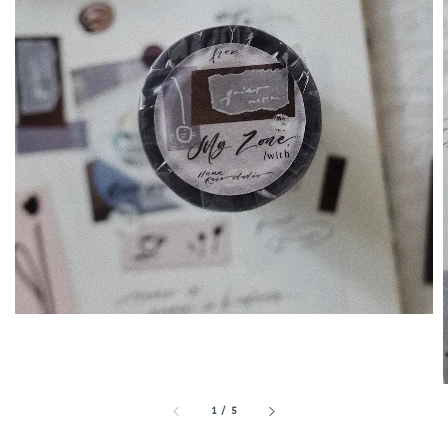
1
/
5