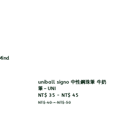
ind
uniball signo 中性鋼珠筆 牛奶
筆－UNI
Sale
NT$ 35
-
NT$ 45
Regular
price
price
NT$ 40
-
NT$ 50