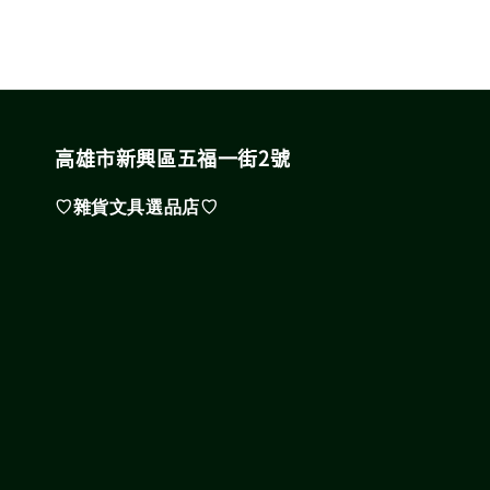
高雄市新興區五福一街2號
♡雜貨文具選品店♡