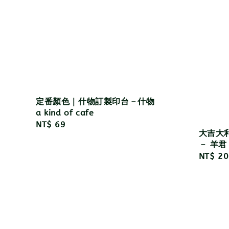
定番顏色｜什物訂製印台－什物
a kind of cafe
Regular
NT$ 69
大吉大利
price
－ 羊君
Regula
NT$ 20
price