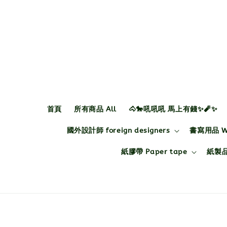
首頁
所有商品 All
🐴🐎吼吼吼 馬上有錢✨🧨✨
國外設計師 foreign designers
書寫用品 Wri
紙膠帶 Paper tape
紙製品