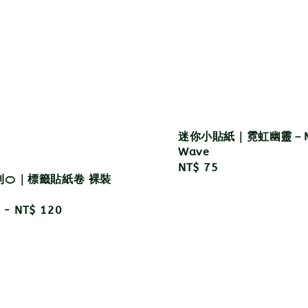
迷你小貼紙｜霓虹幽靈－M
Wave
Regular
NT$ 75
🍊｜標籤貼紙卷 裸裝
price
r
-
NT$ 120