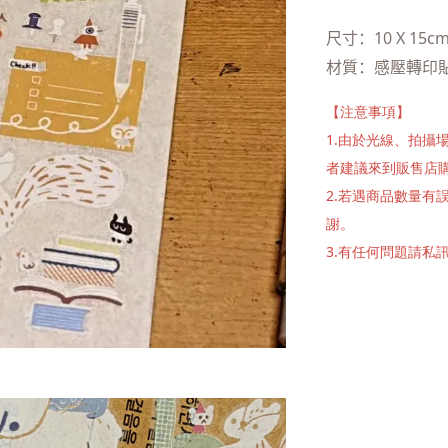
尺寸：10 X 15c
材質：感壓轉印
【注意事項】
1.由於光線、拍
者建議來到販售店
2.若遇商品數量
謝。
3.有任何問題請私