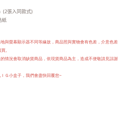
m  (2張入同款式)
貼紙
攝場地與螢幕顯示器不同等緣故，商品照與實物會有色差，介意色差
購買。
有誤的情況會取消缺貨商品，依現貨商品為主，造成不便敬請見諒謝
訊ＩＧ小盒子，我們會盡快回覆您~