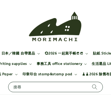
日本／韓國 自帶選品
💞2026 一起寫手帳📒📒
貼紙 Stick
ting supplies
事務工具 office stationery
生活選品 Life
 Paper
印章印台 stamp&stamp pad
🧹🧹2026 除舊
搜尋