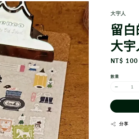
大宇人
留白
大宇
Regular
NT$ 100
price
數量
分享