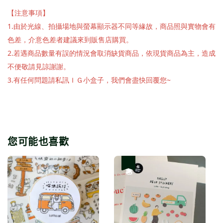
【注意事項】
1.由於光線、拍攝場地與螢幕顯示器不同等緣故，商品照與實物會有
色差，介意色差者建議來到販售店購買。
2.若遇商品數量有誤的情況會取消缺貨商品，依現貨商品為主，造成
不便敬請見諒謝謝。
3.有任何問題請私訊ＩＧ小盒子，我們會盡快回覆您~
您可能也喜歡
優惠