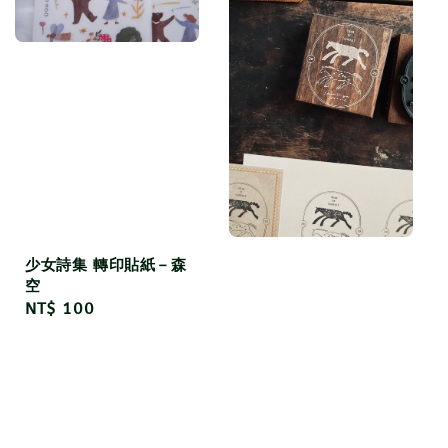
少女詩集 轉印貼紙－森
空
Regular
NT$ 100
price