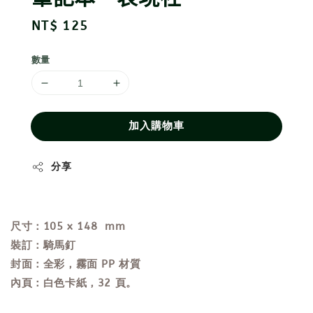
Regular
NT$ 125
price
數量
加入購物車
分享
尺寸：105 x 148 mm
裝訂：
騎馬釘
封面：全彩，霧面 PP 材質
內頁：白色卡紙，32 頁。