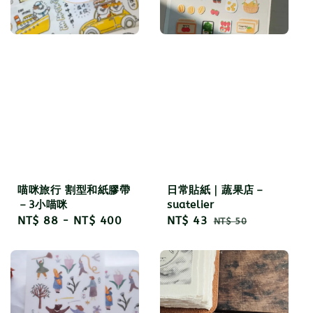
喵咪旅行 割型和紙膠帶
日常貼紙｜蔬果店－
－3小喵咪
suatelier
Regular
NT$ 88
-
NT$ 400
Sale
NT$ 43
Regular
NT$ 50
price
price
price