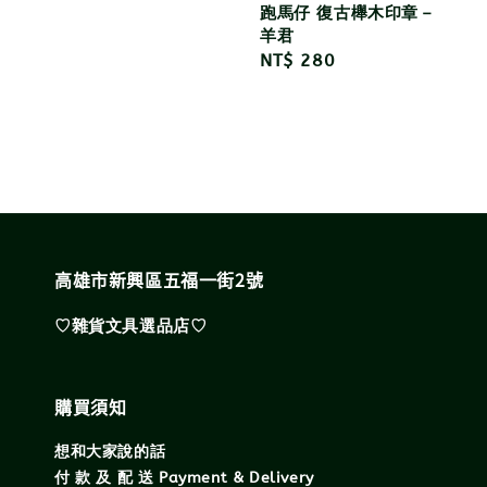
跑馬仔 復古櫸木印章－
羊君
Regular
NT$ 280
price
高雄市新興區五福一街2號
♡雜貨文具選品店♡
購買須知
想和大家說的話
付 款 及 配 送 Payment & Delivery