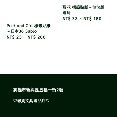
藍花 標籤貼紙－fafa製
造所
Regular
NT$ 32
-
NT$ 180
price
Post and Girl 標籤貼紙
－日本36 Sublo
Regular
NT$ 25
-
NT$ 200
price
高雄市新興區五福一街2號
♡雜貨文具選品店♡