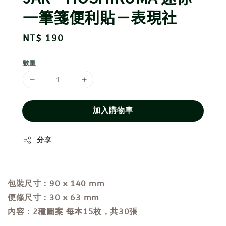
一筆箋便利貼－表現社
Regular
NT$ 190
price
數量
加入購物車
分享
包裝尺寸：90 x 140 mm
便條尺寸：30 x 63 mm
內容：2種圖案 每本15枚，共30張