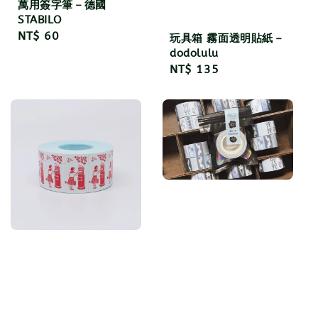
萬用簽字筆－德國
STABILO
Regular
NT$ 60
玩具箱 霧面透明貼紙－
price
dodolulu
Regular
NT$ 135
price