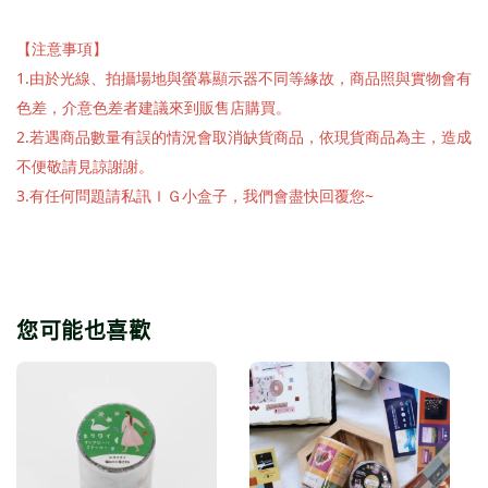
【注意事項】
1.由於光線、拍攝場地與螢幕顯示器不同等緣故，商品照與實物會有
色差，介意色差者建議來到販售店購買。
2.若遇商品數量有誤的情況會取消缺貨商品，依現貨商品為主，造成
不便敬請見諒謝謝。
3.有任何問題請私訊ＩＧ小盒子，我們會盡快回覆您~
您可能也喜歡