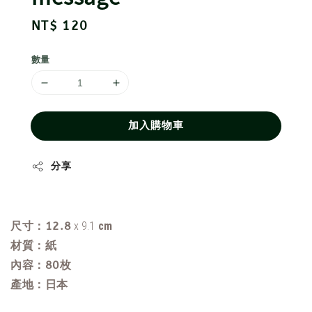
Regular
NT$ 120
price
數量
加入購物車
分享
尺寸：12.8
x 9.1
cm
材質：紙
內容：80
枚
產地：日本