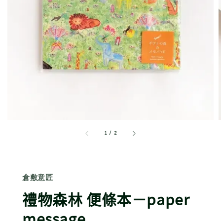
1
/
2
倉敷意匠
禮物森林 便條本－paper
message