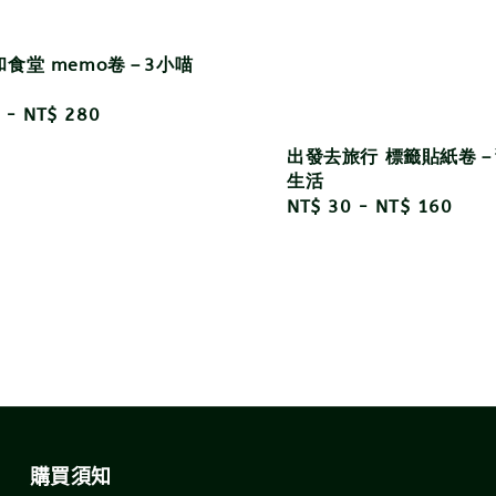
食堂 memo卷－3小喵
r
-
NT$ 280
出發去旅行 標籤貼紙卷
生活
Regular
NT$ 30
-
NT$ 160
price
購買須知