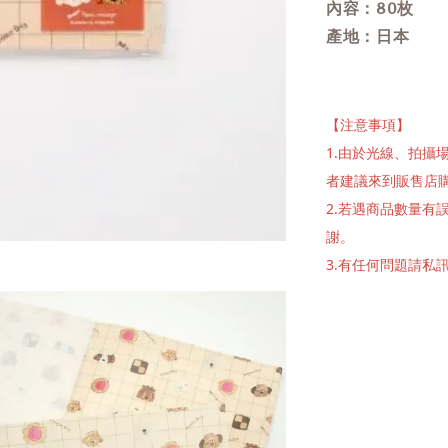
內容：80
枚
產地：日本
【注意事項】
1.由於光線、拍
者建議來到販售店
2.若遇商品數量
謝。
3.有任何問題請私