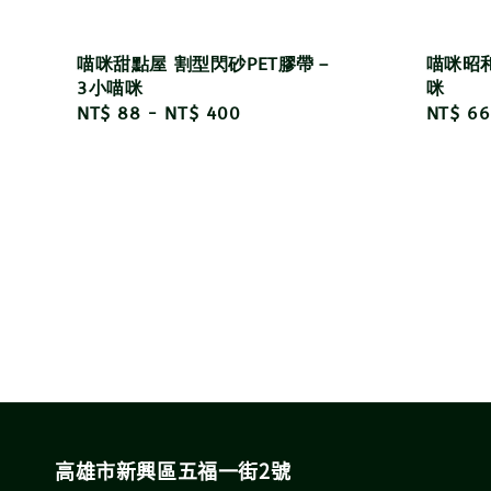
喵咪甜點屋 割型閃砂PET膠帶－
喵咪昭和
3小喵咪
咪
Regular
NT$ 88
-
NT$ 400
Regula
NT$ 66
price
price
高雄市新興區五福一街2號