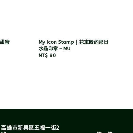
－甜蜜
My Icon Stamp｜花束般的那日
水晶印章－MU
Regular
NT$ 90
price
高雄市新興區五福一街2