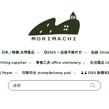
日本／韓國 自帶選品
💞2026 一起寫手帳📒📒
貼紙 Stick
ting supplies
事務工具 office stationery
生活選品 Life
 Paper
印章印台 stamp&stamp pad
🧹🧹2026 除舊
搜尋