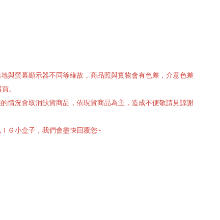
攝場地與螢幕顯示器不同等緣故，商品照與實物會有色差，介意色差
購買。
有誤的情況會取消缺貨商品，依現貨商品為主，造成不便敬請見諒謝
訊ＩＧ小盒子，我們會盡快回覆您~