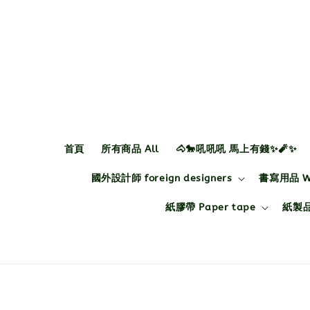
首頁
所有商品 All
🐴🐎吼吼吼 馬上有錢✨🧨✨
國外設計師 foreign designers
書寫用品 Wri
紙膠帶 Paper tape
紙製品