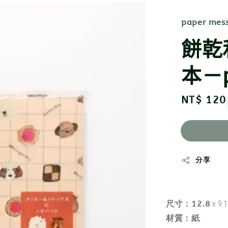
paper mes
餅乾
本－p
Regular
NT$ 120
price
分享
尺寸：12.8
x 9.1
材質：紙