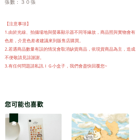
張數：３０張
【注意事項】
1.由於光線、拍攝場地與螢幕顯示器不同等緣故，商品照與實物會有
色差，介意色差者建議來到販售店購買。
2.若遇商品數量有誤的情況會取消缺貨商品，依現貨商品為主，造成
不便敬請見諒謝謝。
3.有任何問題請私訊ＩＧ小盒子，我們會盡快回覆您~
您可能也喜歡
優惠