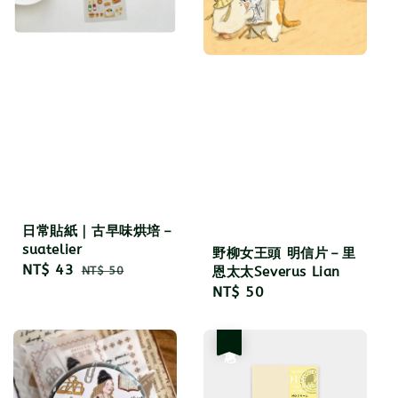
日常貼紙｜古早味烘培－
suatelier
野柳女王頭 明信片－里
Sale
NT$ 43
Regular
恩太太Severus Lian
NT$ 50
price
price
Regular
NT$ 50
price
優惠