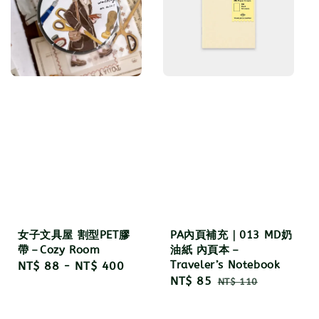
女子文具屋 割型PET膠
PA內頁補充｜013 MD奶
帶－Cozy Room
油紙 內頁本－
Traveler’s Notebook
Regular
NT$ 88
-
NT$ 400
Sale
NT$ 85
Regular
price
NT$ 110
price
price