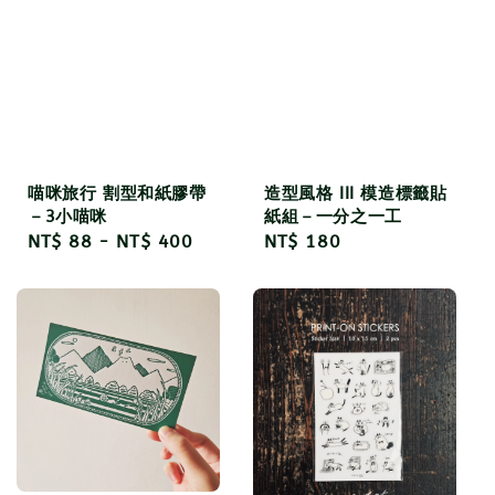
喵咪旅行 割型和紙膠帶
造型風格 III 模造標籤貼
－3小喵咪
紙組－一分之一工
Regular
NT$ 88
-
NT$ 400
Regular
NT$ 180
price
price