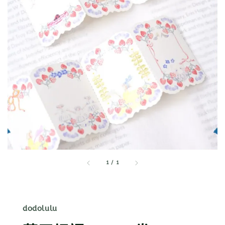
1
/
1
dodolulu