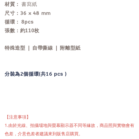
材質：
書寫紙
尺寸：36 x 48 mm
循環： 8pcs
張數：約110枚
特殊造型 ❘ 自帶撕線 ❘ 附離型紙
分裝為2個循環(共16
)
pcs
【注意事項】
1.由於光線、拍攝場地與螢幕顯示器不同等緣故，商品照與實物會有
色差，介意色差者建議來到販售店購買。