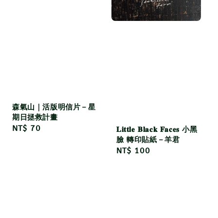
森氣山｜活版明信片－星
期日拯救計畫
Regular
NT$ 70
𝐋𝐢𝐭𝐭𝐥𝐞 𝐁𝐥𝐚𝐜𝐤 𝐅𝐚𝐜𝐞𝐬 小黑
price
臉 轉印貼紙－羊君
Regular
NT$ 100
price