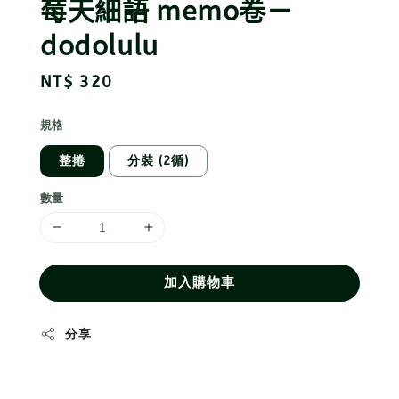
莓天細語 memo卷－
dodolulu
Regular
NT$ 320
price
規格
整捲
分裝 (2循)
數量
加入購物車
分享