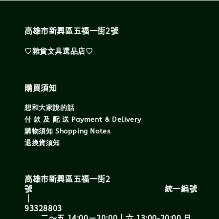
高雄市新興區五福一街2號
♡雜貨文具選品店♡
購買須知
想和大家說的話
付 款 及 配 送 Payment & Delivery
購物須知 Shopping Notes
退換貨須知
高雄市新興區五福一街2
號 統一編號
｜
93328803
二～五 14:00－20:00｜六 13:00-20:00 日