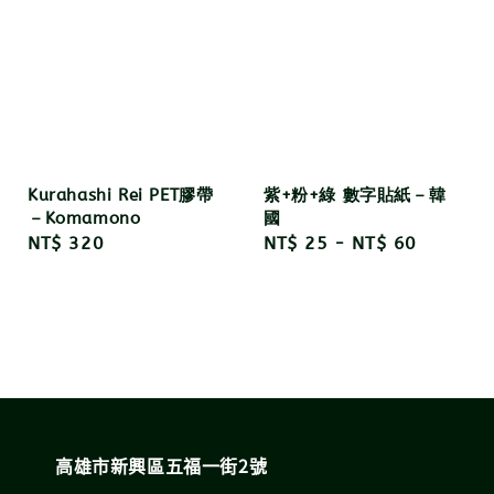
Kurahashi Rei PET膠帶
紫+粉+綠 數字貼紙－韓
－Komamono
國
Regular
NT$ 320
Regular
NT$ 25
-
NT$ 60
price
price
高雄市新興區五福一街2號