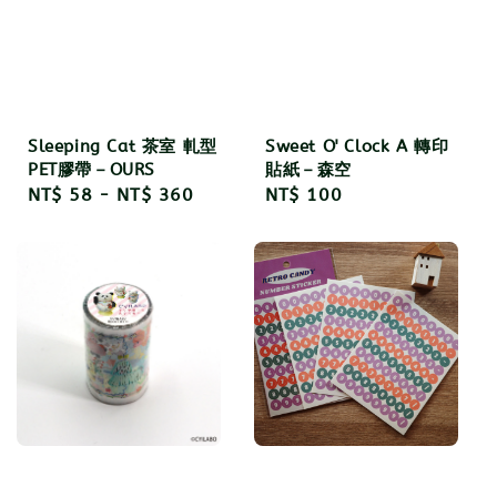
Sleeping Cat 茶室 軋型
Sweet O' Clock A 轉印
PET膠帶－OURS
貼紙－森空
Regular
NT$ 58
-
NT$ 360
Regular
NT$ 100
price
price