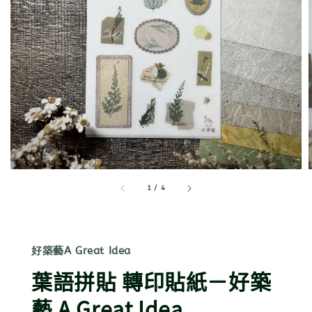
1
/
4
好築藝A Great Idea
葉語拼貼 轉印貼紙－好築
藝 A Great Idea