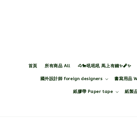
首頁
所有商品 All
🐴🐎吼吼吼 馬上有錢✨🧨✨
國外設計師 foreign designers
書寫用品 Wri
紙膠帶 Paper tape
紙製品