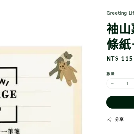
Greeting Li
袖山
條紙－
Regular
NT$ 115
price
數量
分享