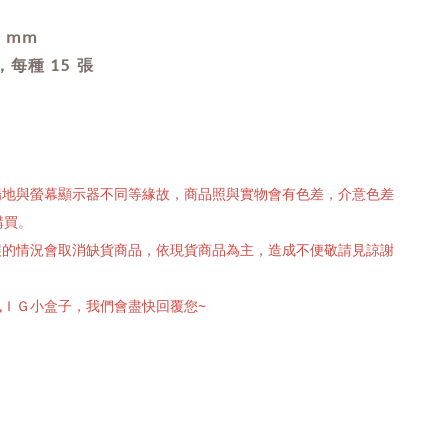
0 mm
每種 15 張
攝場地與螢幕顯示器不同等緣故，商品照與實物會有色差，介意色差
購買。
有誤的情況會取消缺貨商品，依現貨商品為主，造成不便敬請見諒謝
訊ＩＧ小盒子，我們會盡快回覆您~