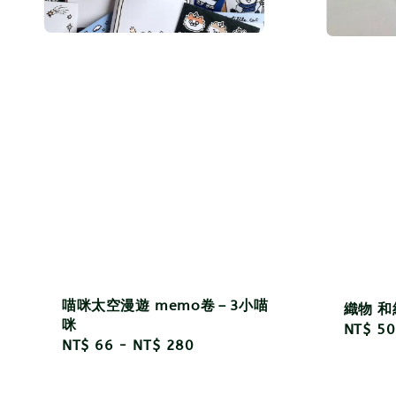
喵咪太空漫遊 memo卷－3小喵
織物 和
咪
Regula
NT$ 50
Regular
NT$ 66
-
NT$ 280
price
price