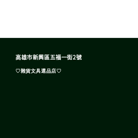
高雄市新興區五福一街2號
♡雜貨文具選品店♡