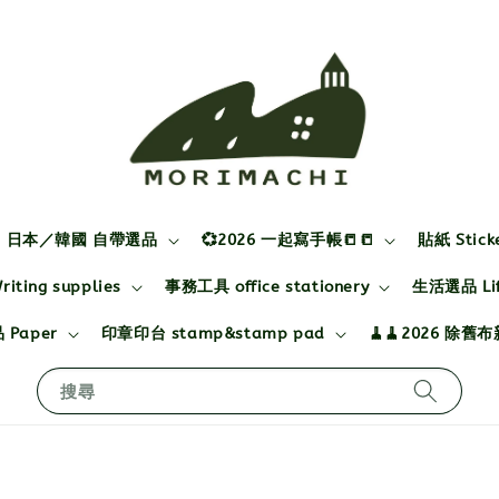
日本／韓國 自帶選品
💞2026 一起寫手帳📒📒
貼紙 Stick
ting supplies
事務工具 office stationery
生活選品 Life
 Paper
印章印台 stamp&stamp pad
🧹🧹2026 除舊
搜尋