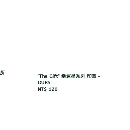
造所
"The Gift" 幸運星系列 印章－
OURS
Regular
NT$ 120
price