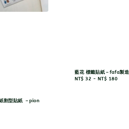
藍花 標籤貼紙－fafa製
Regular
NT$ 32
-
NT$ 180
price
紙割型貼紙 －pion
r