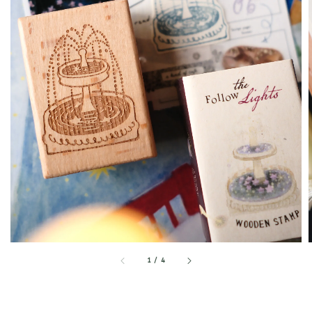
1
/
4