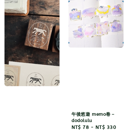
午後悠遊 memo卷－
dodolulu
Regular
NT$ 78
-
NT$ 330