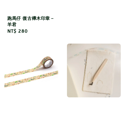
price
跑馬仔 復古櫸木印章－
羊君
Regular
NT$ 280
price