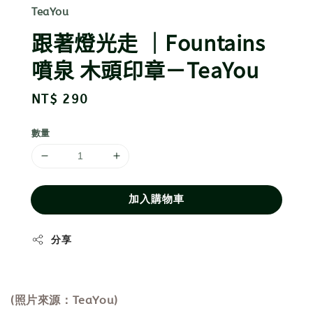
TeaYou
跟著燈光走 ｜Fountains
噴泉 木頭印章－TeaYou
Regular
NT$ 290
price
數量
加入購物車
分享
(照片來源：TeaYou)