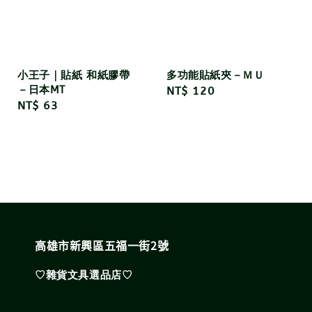
小王子｜貼紙 和紙膠帶
多功能貼紙夾－ＭＵ
－日本MT
Regular
NT$ 120
Regular
NT$ 63
price
price
高雄市新興區五福一街2號
♡雜貨文具選品店♡