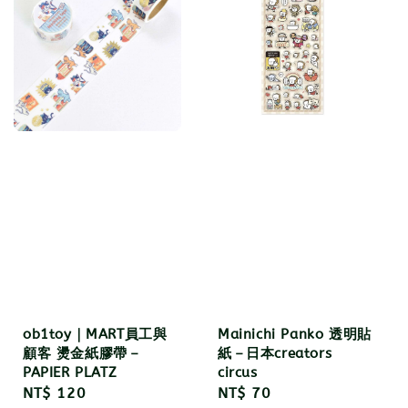
ob1toy｜MART員工與
Mainichi Panko 透明貼
顧客 燙金紙膠帶－
紙－日本creators
PAPIER PLATZ
circus
Regular
NT$ 120
Regular
NT$ 70