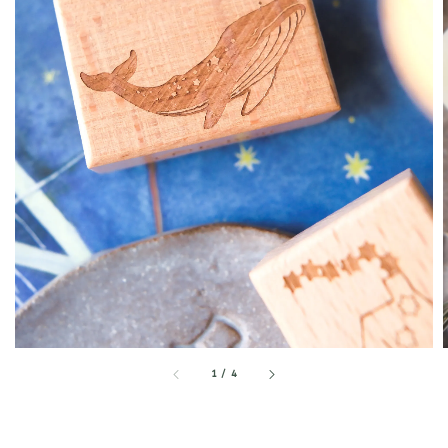
1
/
4