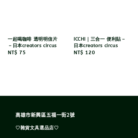
一起喝咖啡 透明明信片
ICCHI｜三合一 便利貼－
－日本creators circus
日本creators circus
Regular
NT$ 75
Regular
NT$ 120
price
price
高雄市新興區五福一街2號
♡雜貨文具選品店♡