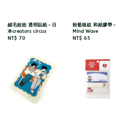
絨毛娃娃 透明貼紙－日
粉藍格紋 和紙膠帶－
本creators circus
Mind Wave
Regular
NT$ 70
Regular
NT$ 65
price
price