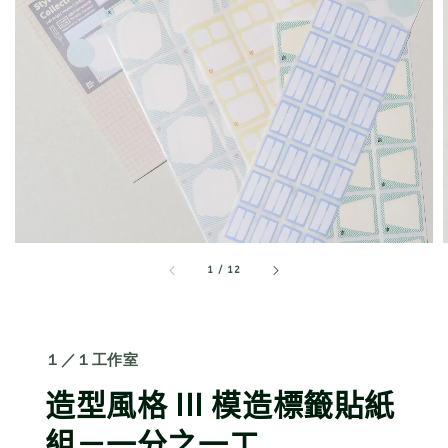
1
/
12
１／１工作室
造型風格 III 模造標籤貼紙
組－一分之一工