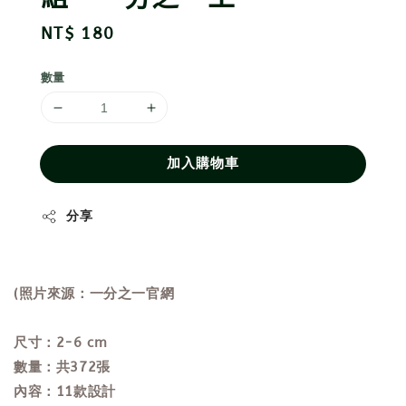
Regular
NT$ 180
price
數量
加入購物車
分享
(照片來源：一分之一官網
尺寸：2-6 cm
數量：共372張
內容：11款設計