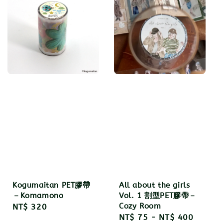
Kogumaitan PET膠帶
All about the girls
－Komamono
Vol. 1 割型PET膠帶－
Cozy Room
Regular
NT$ 320
Regular
NT$ 75
-
NT$ 400
price