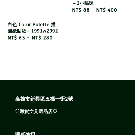
－3小喵咪
Regular
NT$ 88
-
NT$ 400
price
白色 Color Palette 描
圖紙貼紙－1991w2992
Regular
NT$ 65
-
NT$ 280
price
高雄市新興區五福一街2號
♡雜貨文具選品店♡
購買須知