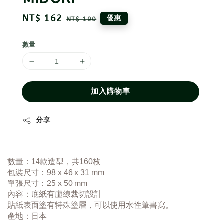
Sale
NT$ 162
Regular
優惠
NT$ 190
price
price
數量
加入購物車
分享
數量：14款造型，共160枚
包裝
尺寸：98 x 46 x 31 mm
單張尺寸：25 x 50 mm
底紙有虛線裁切設計
內容：
貼紙表面塗有特殊塗層，可以使用水性筆書寫。
產地：日本