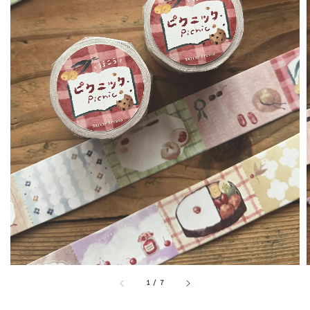
1
/
7