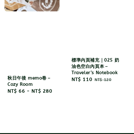
標準內頁補充｜025 奶
油色空白內頁本－
Traveler’s Notebook
秋日午後 memo卷－
Sale
NT$ 110
Regular
NT$ 120
Cozy Room
price
price
Regular
NT$ 66
-
NT$ 280
price