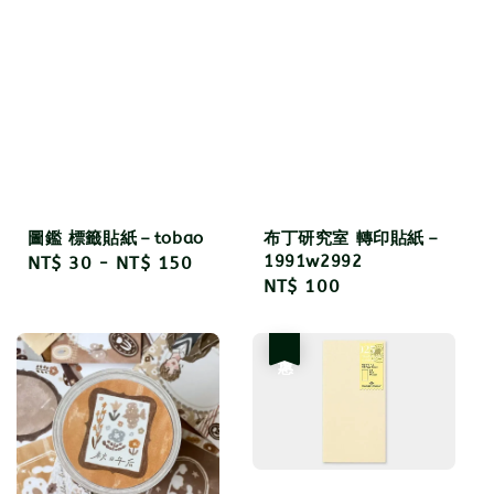
圖鑑 標籤貼紙－tobao
布丁研究室 轉印貼紙－
1991w2992
Regular
NT$ 30
-
NT$ 150
Regular
NT$ 100
price
price
優惠