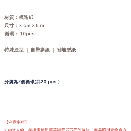
材質：
模造紙
尺寸：3
cm
× 5 m
循環： 10pcs
特殊造型 ❘ 自帶撕線 ❘ 附離型紙
分裝為2個循環(共20
pcs
)
【注意事項】
1.由於光線、拍攝場地與螢幕顯示器不同等緣故，商品照與實物會有