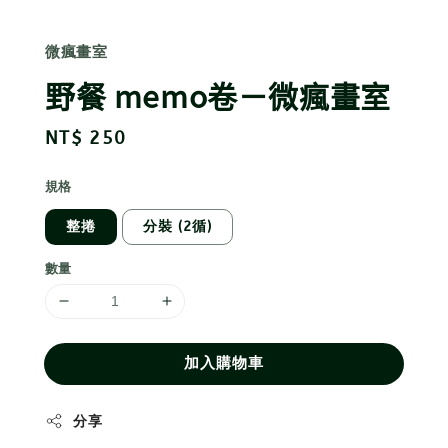
微瘋畫室
野餐 memo卷－微瘋畫室
Regular
NT$ 250
price
規格
整捲
分裝 (2循)
數量
加入購物車
分享