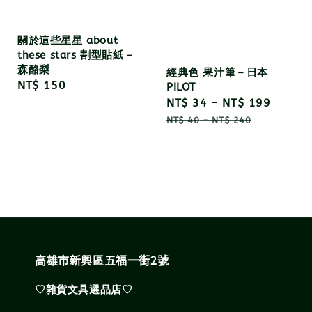
關於這些星星 about
these stars 割型貼紙－
森酪梨
經典色 果汁筆－日本
Regular
NT$ 150
PILOT
price
Sale
NT$ 34
-
NT$ 199
Regul
price
price
NT$ 40
-
NT$ 240
高雄市新興區五福一街2號
♡雜貨文具選品店♡