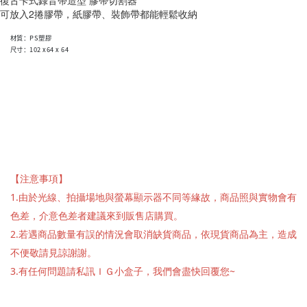
復古卡式錄音帶造型 膠帶切割器
可放入2捲膠帶，紙膠帶、裝飾帶都能輕鬆收納
材質：PS塑膠
尺寸：102 x64 x 64
【注意事項】
1.由於光線、拍攝場地與螢幕顯示器不同等緣故，商品照與實物會有
色差，介意色差者建議來到販售店購買。
2.若遇商品數量有誤的情況會取消缺貨商品，依現貨商品為主，造成
不便敬請見諒謝謝。
3.有任何問題請私訊ＩＧ小盒子，我們會盡快回覆您~