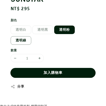
Regular
NT$ 295
price
顏色
透明白
透明黑
透明粉
透明綠
數量
加入購物車
分享