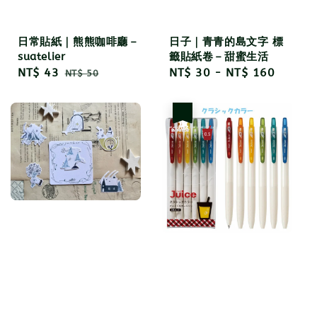
日常貼紙｜熊熊咖啡廳－
日子｜青青的島文字 標
suatelier
籤貼紙卷－甜蜜生活
Sale
NT$ 43
Regular
Regular
NT$ 30
-
NT$ 160
NT$ 50
price
price
price
優惠