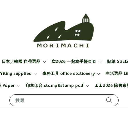
日本／韓國 自帶選品
💞2026 一起寫手帳📒📒
貼紙 Stick
ting supplies
事務工具 office stationery
生活選品 Life
 Paper
印章印台 stamp&stamp pad
🧹🧹2026 除舊
搜尋