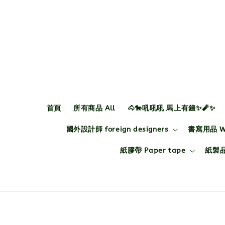
首頁
所有商品 All
🐴🐎吼吼吼 馬上有錢✨🧨✨
國外設計師 foreign designers
書寫用品 Wri
紙膠帶 Paper tape
紙製品