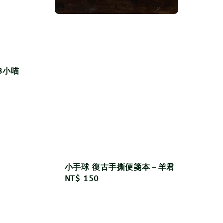
3小喵
小手球 復古手撕便箋本－羊君
Regular
NT$ 150
price