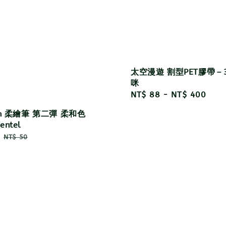
太空漫遊 割型PET膠帶－
咪
Regular
NT$ 88
-
NT$ 400
price
ch 柔繪筆 第二彈 柔和色
ntel
Regular
NT$ 50
price