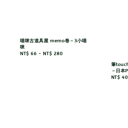
喵咪古道具屋 memo卷－3小喵
咪
Regular
NT$ 66
-
NT$ 280
price
筆tou
－日本Pe
Sale
NT$ 40
price