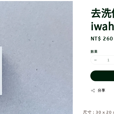
去洗
iwa
Regular
NT$ 260
price
數量
分享
尺寸：30 x 20 