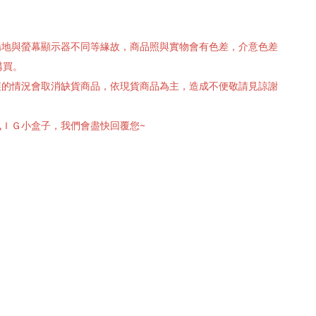
攝場地與螢幕顯示器不同等緣故，商品照與實物會有色差，介意色差
購買。
有誤的情況會取消缺貨商品，依現貨商品為主，造成不便敬請見諒謝
訊ＩＧ小盒子，我們會盡快回覆您~