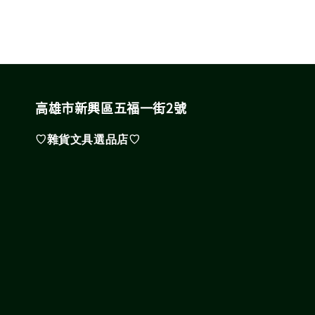
高雄市新興區五福一街2號
♡雜貨文具選品店♡