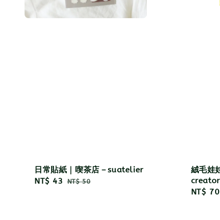
日常貼紙｜喫茶店－suatelier
絨毛娃
creator
Sale
NT$ 43
Regular
NT$ 50
Regula
NT$ 70
price
price
price