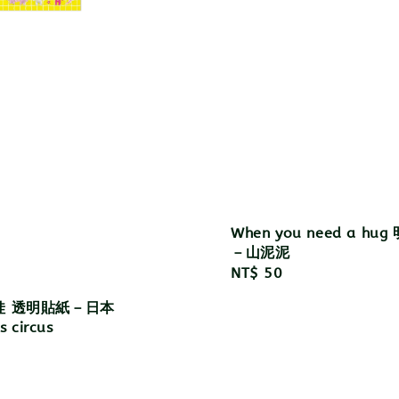
When you need a hu
－山泥泥
Regular
NT$ 50
price
娃 透明貼紙－日本
s circus
r