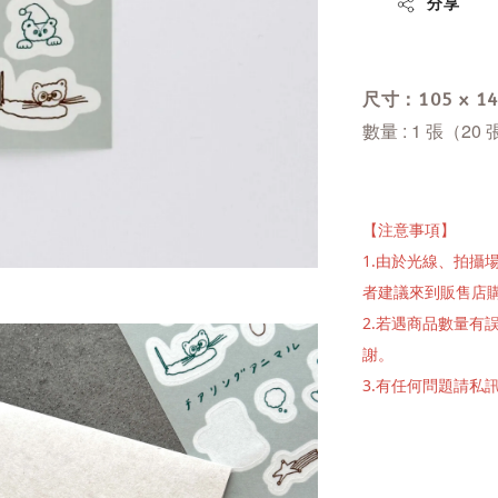
分享
尺寸：105 x 1
數量 : 1 張（20
【注意事項】
1.由於光線、拍
者建議來到販售店
2.若遇商品數量
謝。
3.有任何問題請私