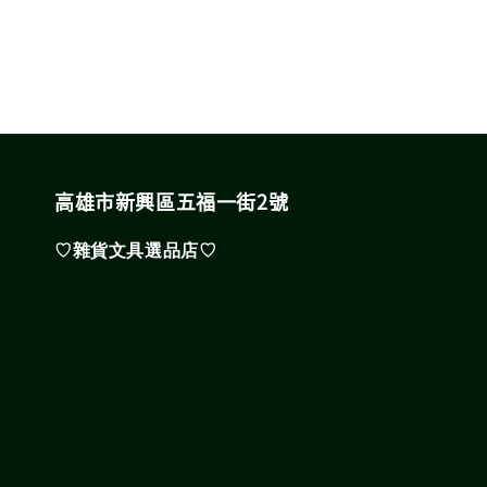
高雄市新興區五福一街2號
♡雜貨文具選品店♡