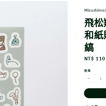
Mizushim
飛松
和紙貼
縞
Regular
NT$ 110
price
數量