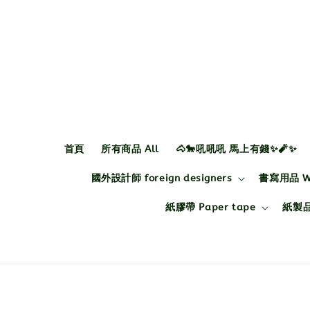
首頁
所有商品 All
🐴🐎吼吼吼 馬上有錢✨🧨✨
國外設計師 foreign designers
書寫用品 Wri
紙膠帶 Paper tape
紙製品