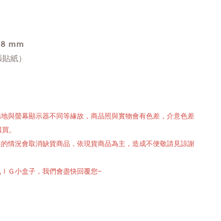
48 mm
 張貼紙）
攝場地與螢幕顯示器不同等緣故，商品照與實物會有色差，介意色差
購買。
有誤的情況會取消缺貨商品，依現貨商品為主，造成不便敬請見諒謝
訊ＩＧ小盒子，我們會盡快回覆您~