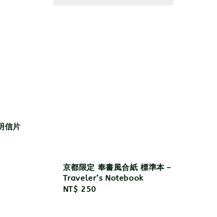
g 明信片
京都限定 奉書風合紙 標準本－
Traveler’s Notebook
Regular
NT$ 250
price