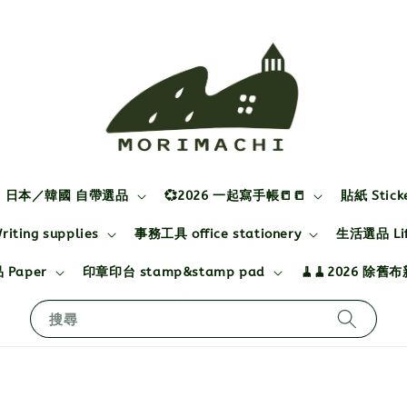
日本／韓國 自帶選品
💞2026 一起寫手帳📒📒
貼紙 Stick
ting supplies
事務工具 office stationery
生活選品 Life
 Paper
印章印台 stamp&stamp pad
🧹🧹2026 除舊
搜尋