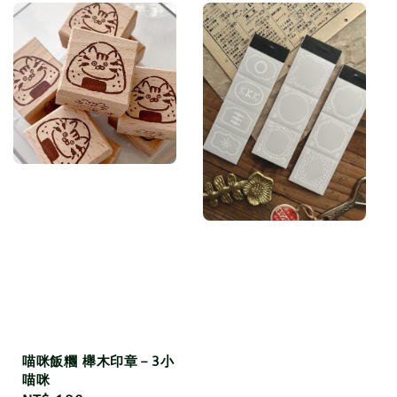
喵咪飯糰 櫸木印章－3小
喵咪