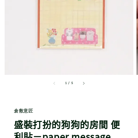
1
/
5
倉敷意匠
盛裝打扮的狗狗的房間 便
利貼－paper message