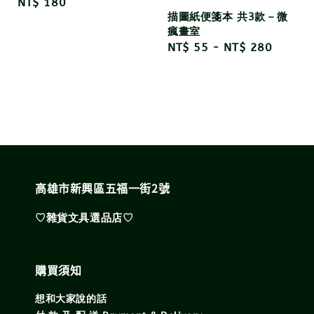
Regular
NT$ 180
描圖紙便箋本 共3款－微
price
瘋畫室
Regular
NT$ 55
-
NT$ 280
price
高雄市新興區五福一街2號
♡雜貨文具選品店♡
購買須知
想和大家說的話