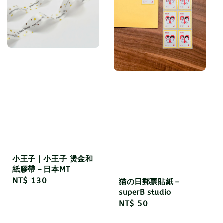
小王子｜小王子 燙金和
紙膠帶－日本MT
Regular
NT$ 130
猫の日郵票貼紙－
price
superB studio
Regular
NT$ 50
price