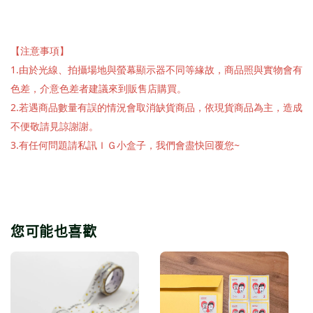
【注意事項】
1.由於光線、拍攝場地與螢幕顯示器不同等緣故，商品照與實物會有
色差，介意色差者建議來到販售店購買。
2.若遇商品數量有誤的情況會取消缺貨商品，依現貨商品為主，造成
不便敬請見諒謝謝。
3.有任何問題請私訊ＩＧ小盒子，我們會盡快回覆您~
您可能也喜歡