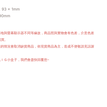
93 x 1mm
90mm
攝場地與螢幕顯示器不同等緣故，商品照與實物會有色差，介意色差
購買。
有誤的情況會取消缺貨商品，依現貨商品為主，造成不便敬請見諒謝
訊ＩＧ小盒子，我們會盡快回覆您~