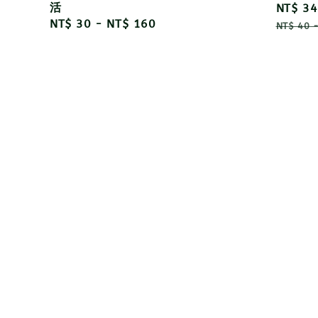
活
Sale
NT$ 34
Regular
NT$ 30
-
NT$ 160
price
NT$ 40
price