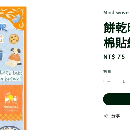
Mind wave
餅乾
棉貼紙
Regular
NT$ 75
price
數量
分享