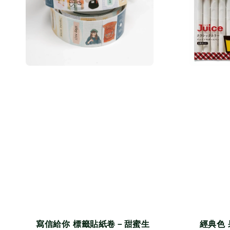
經典色 
寫信給你 標籤貼紙卷－甜蜜生