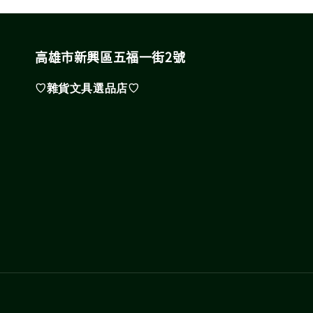
高雄市新興區五福一街2號
♡雜貨文具選品店♡