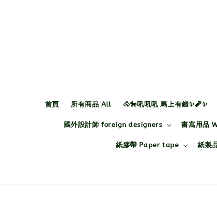
首頁
所有商品 All
🐴🐎吼吼吼 馬上有錢✨🧨✨
國外設計師 foreign designers
書寫用品 Wri
紙膠帶 Paper tape
紙製品