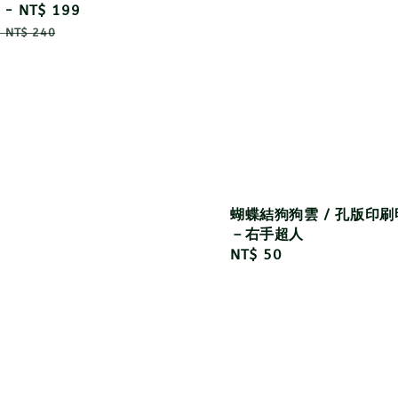
-
NT$ 199
Regular
price
-
NT$ 240
蝴蝶結狗狗雲 / 孔版印
－右手超人
Regular
NT$ 50
price