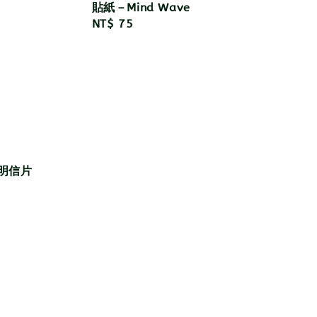
貼紙－Mind Wave
Regular
NT$ 75
price
刷明信片