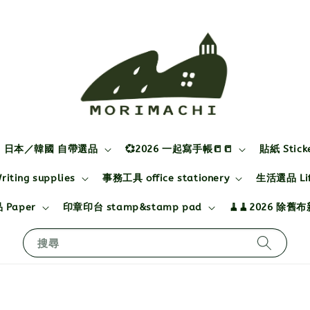
日本／韓國 自帶選品
💞2026 一起寫手帳📒📒
貼紙 Stick
ting supplies
事務工具 office stationery
生活選品 Life
 Paper
印章印台 stamp&stamp pad
🧹🧹2026 除舊
搜尋