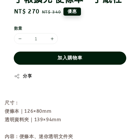
Sale
NT$ 270
Regular
優惠
NT$ 340
price
price
數量
加入購物車
分享
尺寸：
便條本｜
126×80mm
透明資料夾｜
139×94mm
內容：便條本、迷你透明文件夾