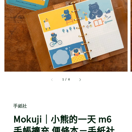
1
/
6
手紙社
Mokuji｜小熊的一天 m6
手帳擴充 便條本－手紙社