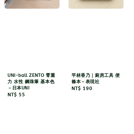
UNI-ball ZENTO 零重
平林香乃｜廚房工具 便
力 水性 鋼珠筆 基本色
條本－表現社
－日本UNI
Regular
NT$ 190
Regular
NT$ 55
price
price