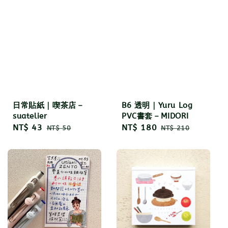
日常貼紙｜喫茶店－
B6 透明｜Yuru Log
suatelier
PVC書套－MIDORI
Sale
NT$ 43
Regular
Sale
NT$ 180
Regular
NT$ 50
NT$ 210
price
price
price
price