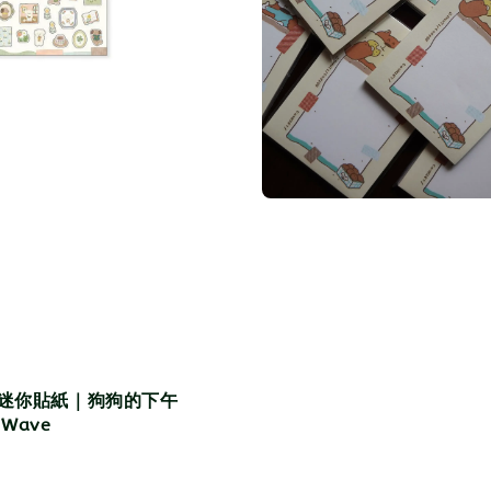
O迷你貼紙｜狗狗的下午
 Wave
r