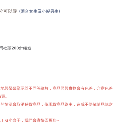
公分可以穿
(
)
適合女生及小腳男生
台灣社頭200針織造
攝場地與螢幕顯示器不同等緣故，商品照與實物會有色差，介意色差
購買。
有誤的情況會取消缺貨商品，依現貨商品為主，造成不便敬請見諒謝
訊ＩＧ小盒子，我們會盡快回覆您~