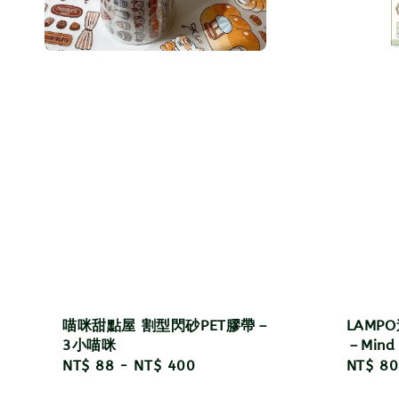
喵咪甜點屋 割型閃砂PET膠帶－
LAMP
3小喵咪
－Mind
Regular
NT$ 88
-
NT$ 400
Regula
NT$ 80
price
price