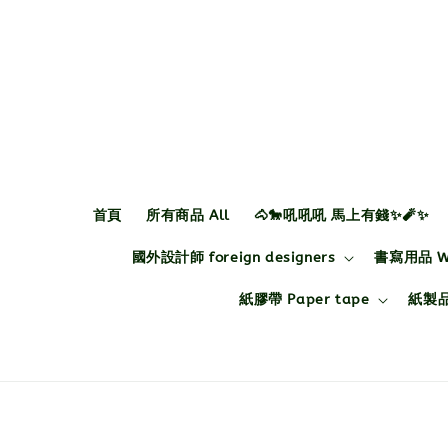
首頁
所有商品 All
🐴🐎吼吼吼 馬上有錢✨🧨✨
國外設計師 foreign designers
書寫用品 Wri
紙膠帶 Paper tape
紙製品