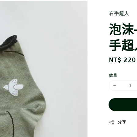
右手超人
泡沫
手超
Regular
NT$ 220
price
數量
分享