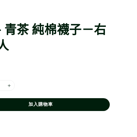
- 青茶 純棉襪子－右
人
加入購物車