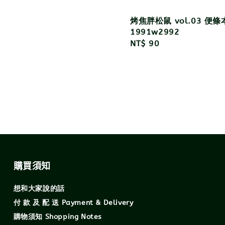
烤焦胖松鼠 vol.03 便
1991w2992
Regular
NT$ 90
price
購買須知
想和大家說的話
付 款 及 配 送 Payment & Delivery
購物須知 Shopping Notes