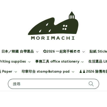
日本／韓國 自帶選品
💞2026 一起寫手帳📒📒
貼紙 Stick
ting supplies
事務工具 office stationery
生活選品 Life
 Paper
印章印台 stamp&stamp pad
🧹🧹2026 除舊
搜尋