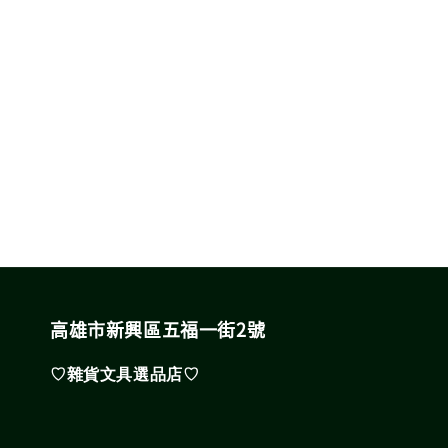
高雄市新興區五福一街2號
♡雜貨文具選品店♡