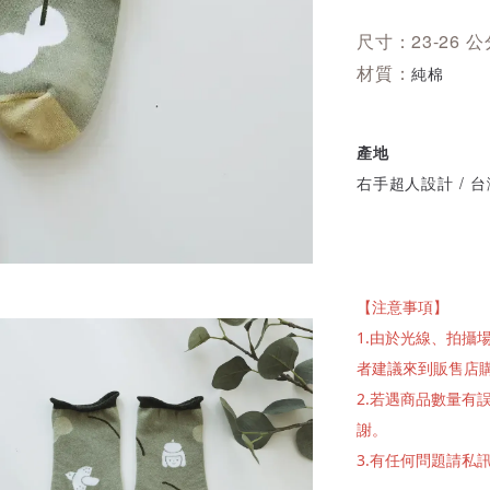
尺寸：23-26 
材質：
純棉
產地
右手超人設計 / 
【注意事項】
1.由於光線、拍
者建議來到販售店
2.若遇商品數量
謝。
3.有任何問題請私