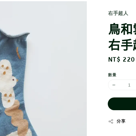
右手超人
鳥和
右手
Regular
NT$ 220
price
數量
分享