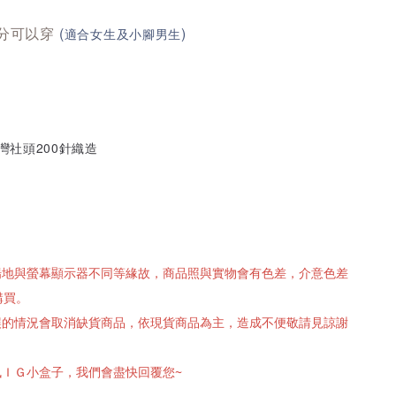
公分可以穿
(
)
適合女生及小腳男生
台灣社頭200針織造
攝場地與螢幕顯示器不同等緣故，商品照與實物會有色差，介意色差
購買。
有誤的情況會取消缺貨商品，依現貨商品為主，造成不便敬請見諒謝
訊ＩＧ小盒子，我們會盡快回覆您~