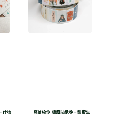
－什物
寫信給你 標籤貼紙卷－甜蜜生