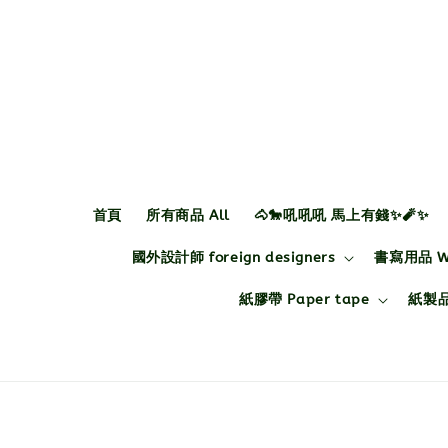
首頁
所有商品 All
🐴🐎吼吼吼 馬上有錢✨🧨✨
國外設計師 foreign designers
書寫用品 Wri
紙膠帶 Paper tape
紙製品