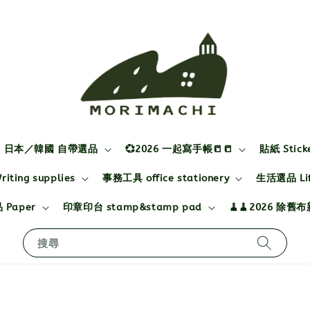
日本／韓國 自帶選品
💞2026 一起寫手帳📒📒
貼紙 Stick
ting supplies
事務工具 office stationery
生活選品 Life
 Paper
印章印台 stamp&stamp pad
🧹🧹2026 除舊
搜尋