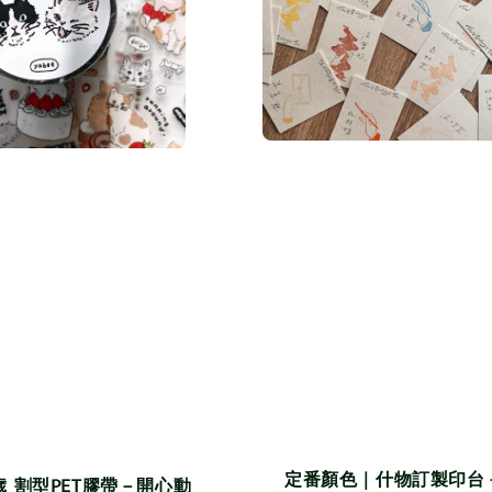
定番顏色｜什物訂製印台
 割型PET膠帶－開心動