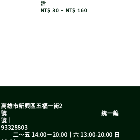
活
Regular
NT$ 30
-
NT$ 160
price
高雄市新興區五福一街2
號 統一編
號｜
93328803
二～五 14:00－20:00｜六 13:00-20:00 日