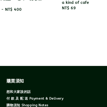
a kind of cafe
Regular
NT$ 69
r
-
NT$ 400
price
購買須知
想和大家說的話
付 款 及 配 送 Payment & Delivery
購物須知 Shopping Notes