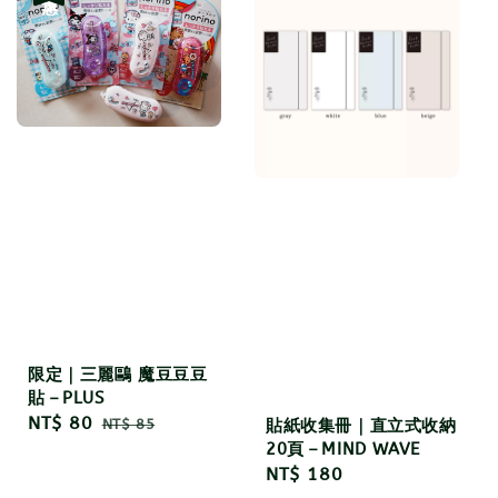
限定｜三麗鷗 魔豆豆豆
貼－PLUS
Sale
NT$ 80
Regular
NT$ 85
貼紙收集冊｜直立式收納
price
price
20頁－MIND WAVE
Regular
NT$ 180