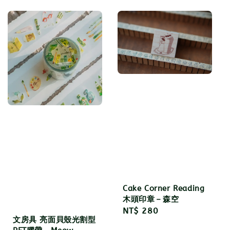
price
Cake Corner Reading
木頭印章－森空
Regular
NT$ 280
文房具 亮面貝殼光割型
price