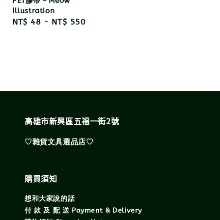
PET膠帶－Meow
Illustration
Regular
NT$ 48
-
NT$ 550
price
高雄市新興區五福一街2號
♡雜貨文具選品店♡
購買須知
想和大家說的話
付 款 及 配 送 Payment & Delivery