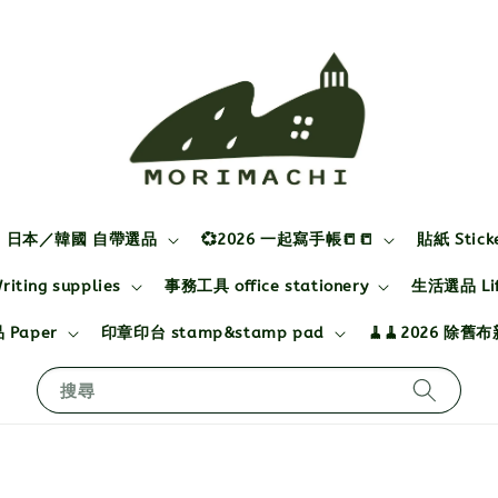
日本／韓國 自帶選品
💞2026 一起寫手帳📒📒
貼紙 Stick
ting supplies
事務工具 office stationery
生活選品 Life
 Paper
印章印台 stamp&stamp pad
🧹🧹2026 除舊
搜尋