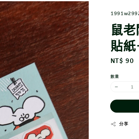
1991w299
鼠老闆
貼紙－
Regular
NT$ 90
price
數量
分享