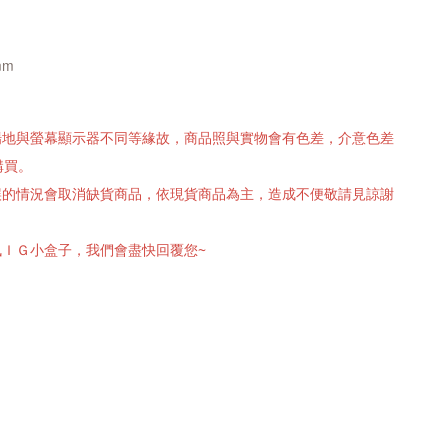
mm
攝場地與螢幕顯示器不同等緣故，商品照與實物會有色差，介意色差
購買。
有誤的情況會取消缺貨商品，依現貨商品為主，造成不便敬請見諒謝
訊ＩＧ小盒子，我們會盡快回覆您~