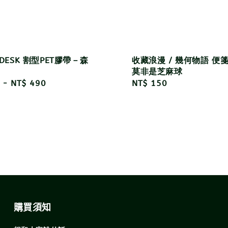
e DESK 割型PET膠帶－森
收藏浪漫 / 幾何物語 便
莫非是芝麻球
r
-
NT$ 490
Regular
NT$ 150
price
購買須知