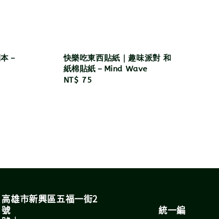
箋本－
快樂吃東西貼紙｜趣味派對 和
紙棉貼紙－Mind Wave
Regular
NT$ 75
price
高雄市新興區五福一街2
號 統一編