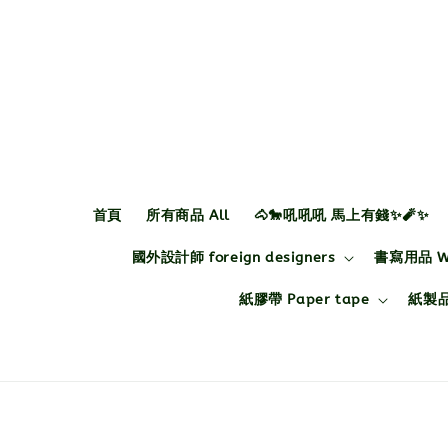
首頁
所有商品 All
🐴🐎吼吼吼 馬上有錢✨🧨✨
國外設計師 foreign designers
書寫用品 Wri
紙膠帶 Paper tape
紙製品