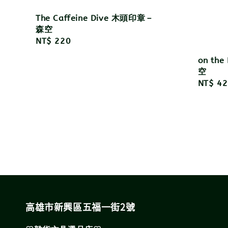
The Caffeine Dive 木頭印章－
森空
Regular
NT$ 220
price
on th
空
Regula
NT$ 42
price
高雄市新興區五福一街2號