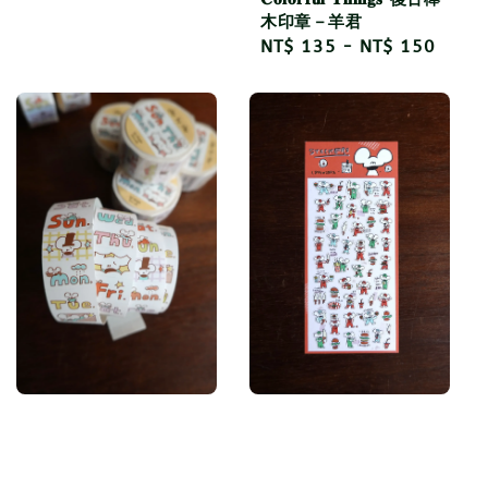
木印章－羊君
Regular
NT$ 135
-
NT$ 150
price