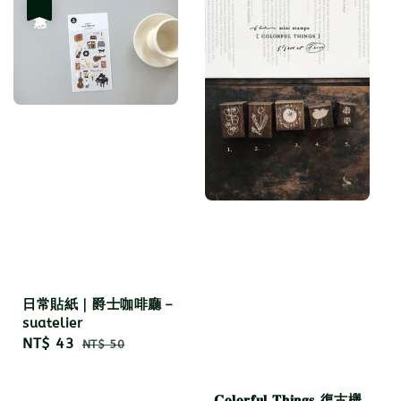
優惠
日常貼紙｜爵士咖啡廳－
suatelier
Sale
NT$ 43
Regular
NT$ 50
price
price
𝐂𝐨𝐥𝐨𝐫𝐟𝐮𝐥 𝐓𝐡𝐢𝐧𝐠𝐬 復古櫸