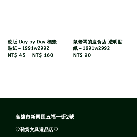
改版 Day by Day 標籤
鼠老闆的速食店 透明貼
貼紙－1991w2992
紙－1991w2992
Regular
NT$ 45
-
NT$ 160
Regular
NT$ 90
price
price
高雄市新興區五福一街2號
♡雜貨文具選品店♡