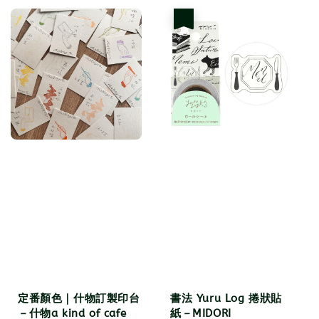
優惠
定番顏色｜什物訂製印台
書法 Yuru Log 捲狀貼
－什物a kind of cafe
紙－MIDORI