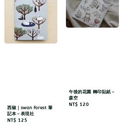
午後的花園 轉印貼紙－
森空
Regular
NT$ 120
西椒｜swan forest 筆
price
記本－表現社
Regular
NT$ 125
price