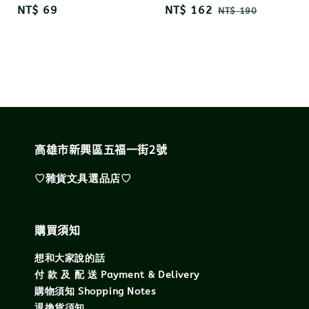
Regular
NT$ 69
Sale
NT$ 162
Regular
NT$ 190
price
price
price
高雄市新興區五福一街2號
♡雜貨文具選品店♡
購買須知
想和大家說的話
付 款 及 配 送 Payment & Delivery
購物須知 Shopping Notes
退換貨須知