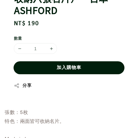
ASHFORD
Regular
NT$ 190
price
數量
加入購物車
分享
張數：5枚
特色：
兩面皆可收納名片。