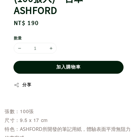
ASHFORD
Regular
NT$ 190
price
數量
加入購物車
分享
張數：100張
尺寸：9.5 x 17 cm
特色：
ASHFORD所開發的
筆記用紙，體驗表面平滑無阻力