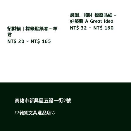
感謝、招財 標籤貼紙－
好築藝 A Great Idea
Regular
NT$ 32
-
NT$ 160
招財貓｜標籤貼紙卷－羊
君
price
Regular
NT$ 20
-
NT$ 165
price
高雄市新興區五福一街2號
♡雜貨文具選品店♡