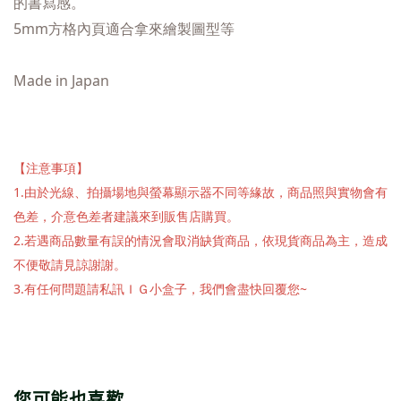
的書寫感。
5mm方格內頁適合拿來繪製圖型等
Made in Japan
【注意事項】
1.由於光線、拍攝場地與螢幕顯示器不同等緣故，商品照與實物會有
色差，介意色差者建議來到販售店購買。
2.若遇商品數量有誤的情況會取消缺貨商品，依現貨商品為主，造成
不便敬請見諒謝謝。
3.有任何問題請私訊ＩＧ小盒子，我們會盡快回覆您~
您可能也喜歡