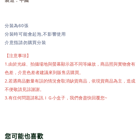
製造：中國
分裝為60張
分裝時可能會起泡,不影響使用
介意指請勿購買分裝
【注意事項】
1.由於光線、拍攝場地與螢幕顯示器不同等緣故，商品照與實物會有
色差，介意色差者建議來到販售店購買。
2.若遇商品數量有誤的情況會取消缺貨商品，依現貨商品為主，造成
不便敬請見諒謝謝。
3.有任何問題請私訊ＩＧ小盒子，我們會盡快回覆您~
您可能也喜歡