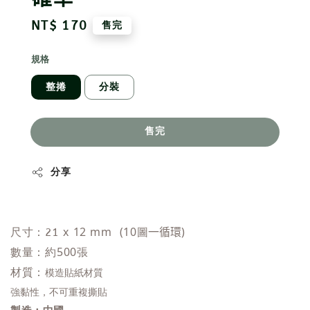
Regular
NT$ 170
售完
price
規格
整捲
分裝
售完
分享
x 12 mm (10圖
一循環
)
尺寸：21
數量：約500張
材質：
模造貼紙材質
強黏性，不可重複撕貼