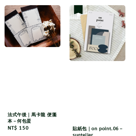
優惠
法式午後｜馬卡龍 便箋
本－何包蛋
Regular
NT$ 150
貼紙包｜on point.06－
price
suatelier