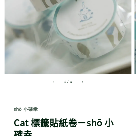
1
/
4
shō 小確幸
Cat 標籤貼紙卷－shō 小
確幸