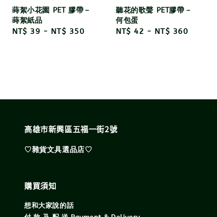
蒔絮小花園 PET 膠帶－
聽花的歌聲 PET膠帶－
蒔絮紙品
何包蛋
Regular
NT$ 39
-
NT$ 350
Regular
NT$ 42
-
NT$ 360
price
price
高雄市新興區五福一街2號
♡雜貨文具選品店♡
購買須知
想和大家說的話