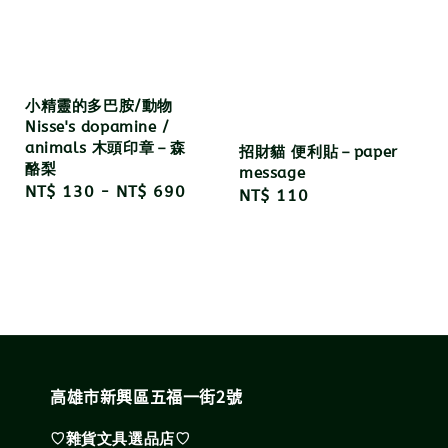
小精靈的多巴胺/動物
Nisse's dopamine /
animals 木頭印章－森
招財貓 便利貼－paper
酪梨
message
Regular
NT$ 130
-
NT$ 690
Regular
NT$ 110
price
price
高雄市新興區五福一街2號
♡雜貨文具選品店♡