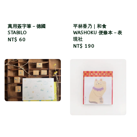
萬用簽字筆－德國
平林香乃｜和食
STABILO
WASHOKU 便條本－表
現社
Regular
NT$ 60
Regular
NT$ 190
price
price