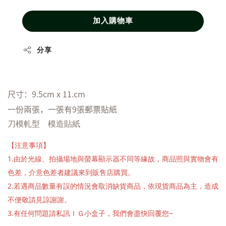
加入購物車
分享
尺寸：9.5cm x 11.cm
一份兩張，一張有9張郵票貼紙
刀模軋型 模造貼紙
【注意事項】
1.由於光線、拍攝場地與螢幕顯示器不同等緣故，商品照與實物會有
色差，介意色差者建議來到販售店購買。
2.若遇商品數量有誤的情況會取消缺貨商品，依現貨商品為主，造成
不便敬請見諒謝謝。
3.有任何問題請私訊ＩＧ小盒子，我們會盡快回覆您~