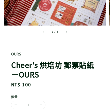
1
/
6
OURS
Cheer's 烘培坊 郵票貼紙
－OURS
Regular
NT$ 100
price
數量