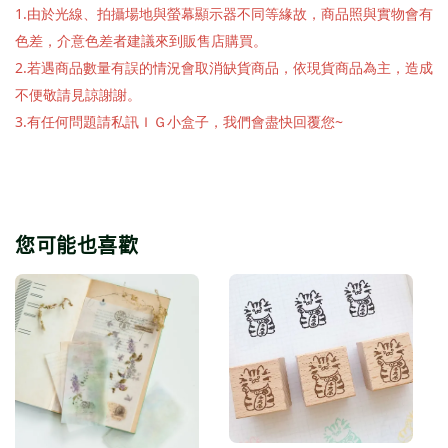
1.由於光線、拍攝場地與螢幕顯示器不同等緣故，商品照與實物會有
色差，介意色差者建議來到販售店購買。
2.若遇商品數量有誤的情況會取消缺貨商品，依現貨商品為主，造成
不便敬請見諒謝謝。
3.有任何問題請私訊ＩＧ小盒子，我們會盡快回覆您~
您可能也喜歡