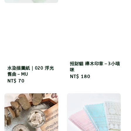
招財貓 櫸木印章－3小喵
水染描圖紙｜020 浮光
咪
舊曲－MU
Regular
NT$ 180
Regular
NT$ 70
price
price