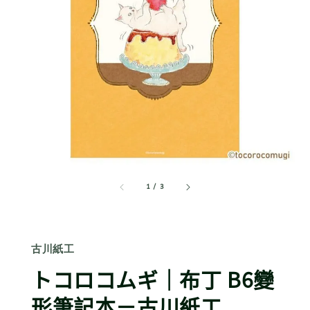
1
/
3
古川紙工
トコロコムギ｜布丁 B6變
形筆記本－古川紙工