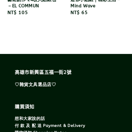
－EL COMMUN
Mind Wave
Regular
NT$ 105
Regular
NT$ 65
price
price
高雄市新興區五福一街2號
♡雜貨文具選品店♡
購買須知
想和大家說的話
付 款 及 配 送 Payment & Delivery