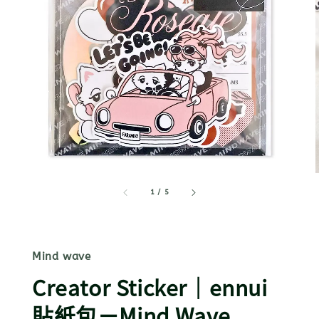
1
/
5
Mind wave
Creator Sticker｜ennui
貼紙包－Mind Wave