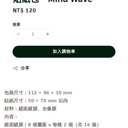
Regular
NT$ 120
price
數量
加入購物車
分享
包裝尺寸：112 × 96 × 10 mm
貼紙尺寸：50 × 70 mm 以內
材料
：
鏡面鍍膜、全像膜
內容
：
鏡面鍍膜｜
8 
個圖案 x 每種 2 個（共 16 個）