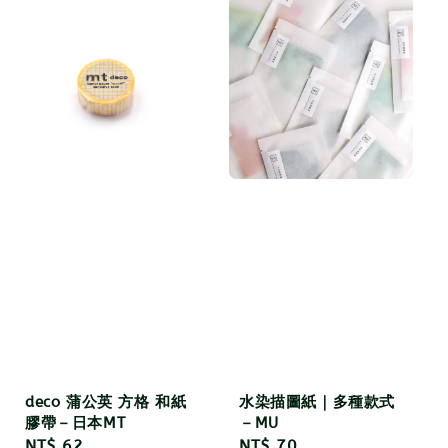
水染描圖紙｜多種款式
deco 蒲公英 方格 和紙
－MU
膠帶－日本MT
Regular
NT$ 70
Regular
NT$ 62