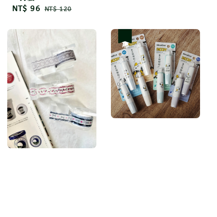
Sale
NT$ 96
Regular
NT$ 120
price
price
優惠