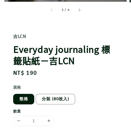
1
/
4
吉LCN
Everyday journaling 標
籤貼紙－吉LCN
Regular
NT$ 190
price
規格
整捲
分裝 (80枚入)
數量