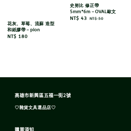
史努比 修正帶
5mm*6m－OVAL歐文
Sale
NT$ 43
Regular
NT$ 50
花灰、草莓、流蘇 造型
price
price
和紙膠帶－pion
Regular
NT$ 180
price
高雄市新興區五福一街2號
♡雜貨文具選品店♡
購買須知