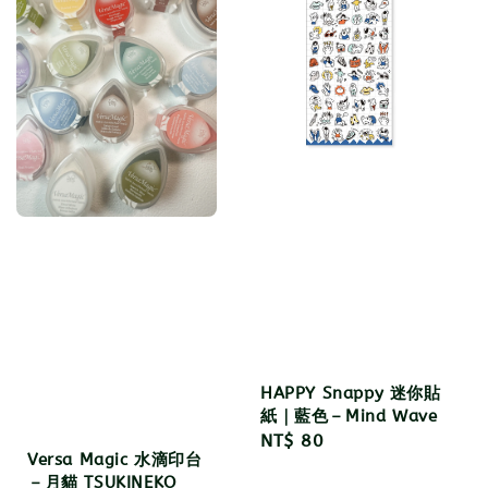
HAPPY Snappy 迷你貼
紙｜藍色－Mind Wave
Regular
NT$ 80
Versa Magic 水滴印台
price
－月貓 TSUKINEKO