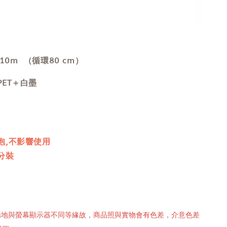
 10m （循環80 cm）
ET＋白墨
泡,不影響使用
分裝
攝場地與螢幕顯示器不同等緣故，商品照與實物會有色差，介意色差