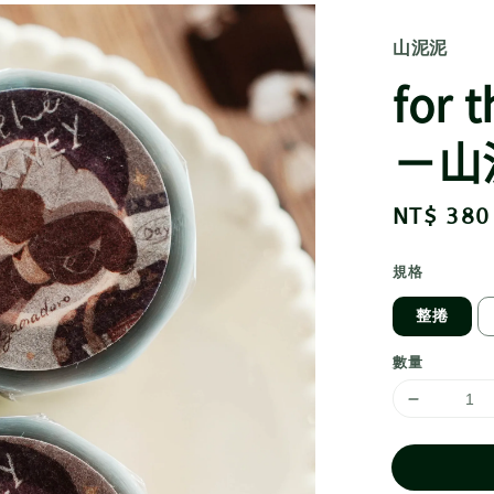
山泥泥
for 
－山
Regular
NT$ 380
price
規格
整捲
數量