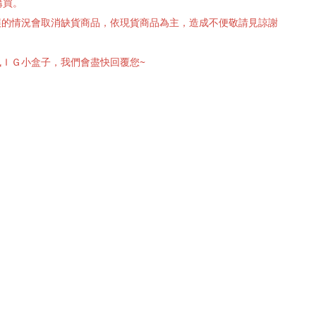
購買。
有誤的情況會取消缺貨商品，依現貨商品為主，造成不便敬請見諒謝
訊ＩＧ小盒子，我們會盡快回覆您~