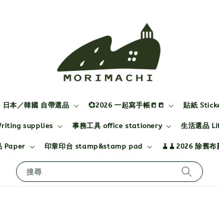
日本／韓國 自帶選品
💞2026 一起寫手帳📒📒
貼紙 Stick
ting supplies
事務工具 office stationery
生活選品 Life
 Paper
印章印台 stamp&stamp pad
🧹🧹2026 除舊
搜尋