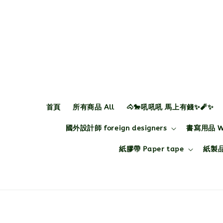
首頁
所有商品 All
🐴🐎吼吼吼 馬上有錢✨🧨✨
國外設計師 foreign designers
書寫用品 Wri
紙膠帶 Paper tape
紙製品