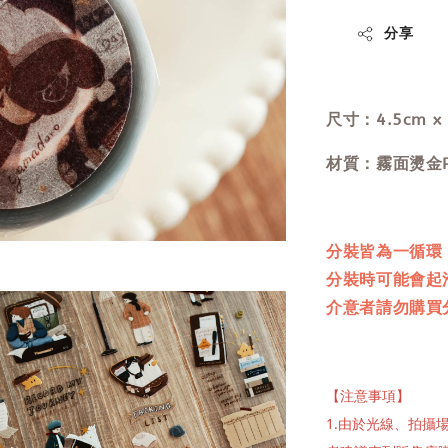
分享
尺寸：4.5cm x
材質：霧面燙金P
分裝皆為一循環
分裝時可能會起
介意者請勿購買
【注意事項】
1.由於光線、拍