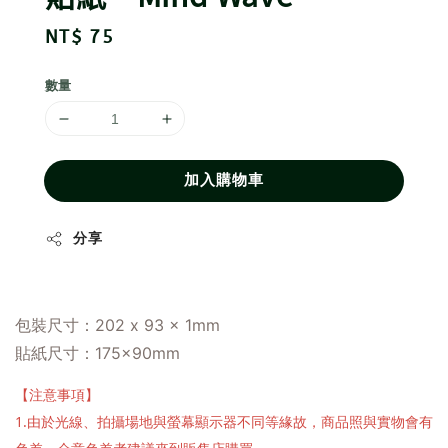
Regular
NT$ 75
price
數量
加入購物車
分享
包裝尺寸：202 x 93 x 1mm
貼紙尺寸：175×90mm
【注意事項】
1.由於光線、拍攝場地與螢幕顯示器不同等緣故，商品照與實物會有