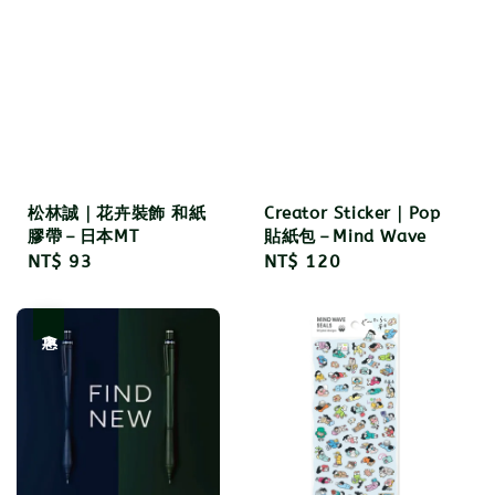
松林誠｜花卉裝飾 和紙
Creator Sticker｜Pop
膠帶－日本MT
貼紙包－Mind Wave
Regular
NT$ 93
Regular
NT$ 120
price
price
優惠