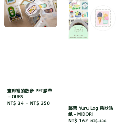
畫廊裡的散步 PET膠帶
－OURS
Regular
NT$ 34
-
NT$ 350
郵票 Yuru Log 捲狀貼
price
紙－MIDORI
Sale
NT$ 162
Regular
NT$ 190
price
price