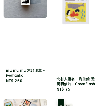
mu mu mu 木頭印章－
iwahanko
北村人聯名｜海生館 透
Regular
NT$ 260
明明信片－GreenFlash
price
Regular
NT$ 75
price
優惠