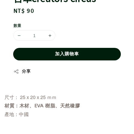
Regular
NT$ 90
price
數量
加入購物車
分享
尺寸： 25 x 20 x 25 ｍｍ
材質：木材、EVA 樹脂、天然橡膠
產地：
中國