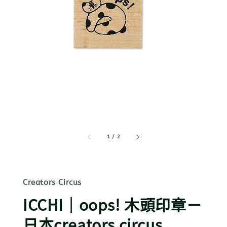
1
/
2
Creators Circus
ICCHI｜oops! 木頭印章－
日本creators circus