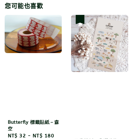
您可能也喜歡
優惠
Butterfly 標籤貼紙－森
空
Regular
NT$ 32
-
NT$ 180