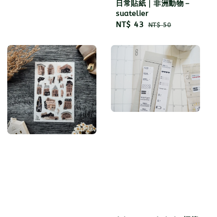
日常貼紙｜非洲動物－
price
suatelier
Sale
NT$ 43
Regular
NT$ 50
price
price