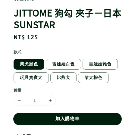
JITTOME 狗勾 夾子－日本
SUNSTAR
Regular
NT$ 125
price
款式
柴犬黑色
吉娃娃白色
吉娃娃雜色
玩具貴賓犬
比熊犬
柴犬棕色
數量
加入購物車