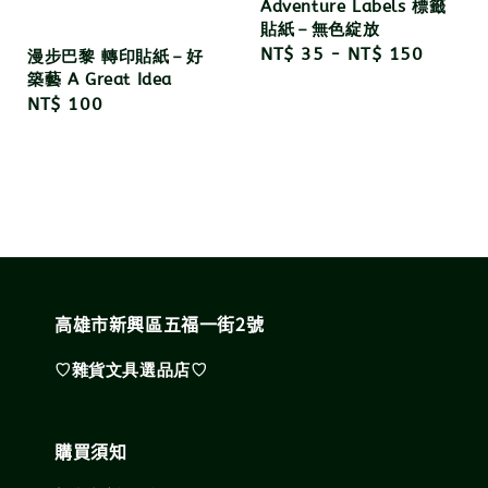
Adventure Labels 標籤
貼紙－無色綻放
Regular
NT$ 35
-
NT$ 150
漫步巴黎 轉印貼紙－好
築藝 A Great Idea
price
Regular
NT$ 100
price
高雄市新興區五福一街2號
♡雜貨文具選品店♡
購買須知