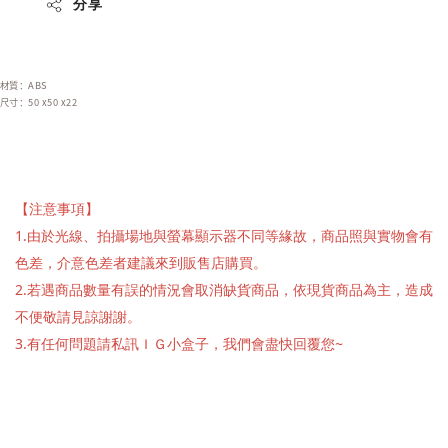
分享
材質：ABS
尺寸：50 x50 x22
【注意事項】
1.由於光線、拍攝場地與螢幕顯示器不同等緣故，商品照與實物會有
色差，介意色差者建議來到販售店購買。
2.若遇商品數量有誤的情況會取消缺貨商品，依現貨商品為主，造成
不便敬請見諒謝謝。
3.有任何問題請私訊ＩＧ小盒子，我們會盡快回覆您~