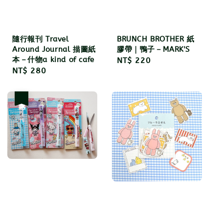
隨行報刊 Travel
BRUNCH BROTHER 紙
Around Journal 描圖紙
膠帶｜鴨子－MARK'S
本－什物a kind of cafe
Regular
NT$ 220
Regular
NT$ 280
price
price
優惠