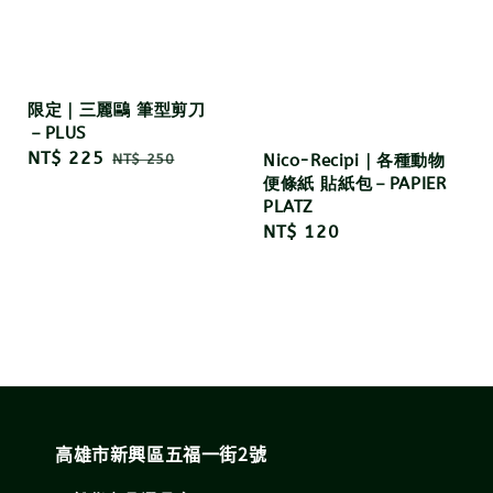
限定｜三麗鷗 筆型剪刀
－PLUS
Sale
NT$ 225
Regular
NT$ 250
Nico-Recipi｜各種動物
price
price
便條紙 貼紙包－PAPIER
PLATZ
Regular
NT$ 120
price
高雄市新興區五福一街2號