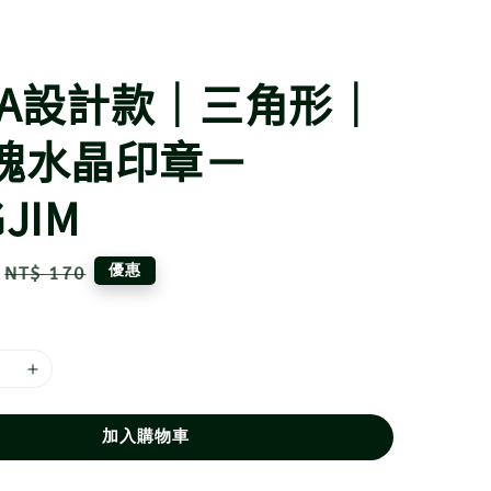
NA設計款｜三角形｜
冰塊水晶印章－
GJIM
Regular
優惠
NT$ 170
price
加入購物車