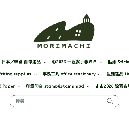
日本／韓國 自帶選品
💞2026 一起寫手帳📒📒
貼紙 Stick
ting supplies
事務工具 office stationery
生活選品 Life
 Paper
印章印台 stamp&stamp pad
🧹🧹2026 除舊
搜尋