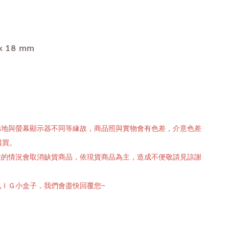
x 18 mm
攝場地與螢幕顯示器不同等緣故，商品照與實物會有色差，介意色差
購買。
有誤的情況會取消缺貨商品，依現貨商品為主，造成不便敬請見諒謝
訊ＩＧ小盒子，我們會盡快回覆您~