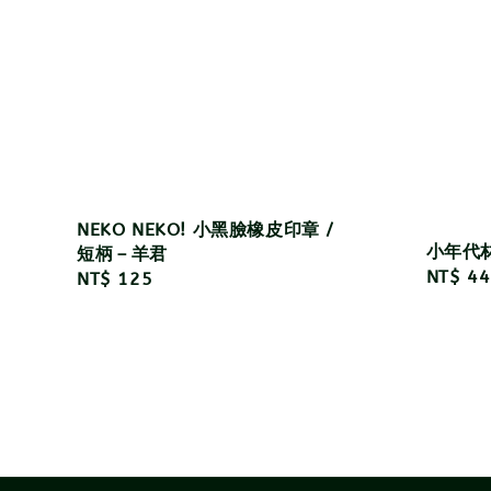
NEKO NEKO! 小黑臉橡皮印章 /
小年代材
短柄－羊君
Regula
NT$ 44
Regular
NT$ 125
price
price