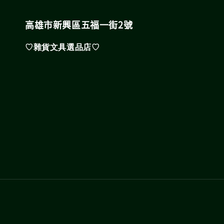
高雄市新興區五福一街2號
♡雜貨文具選品店♡