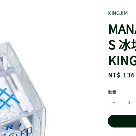
KINGJIM
MA
S 
KIN
Sale
NT$ 136
price
數量