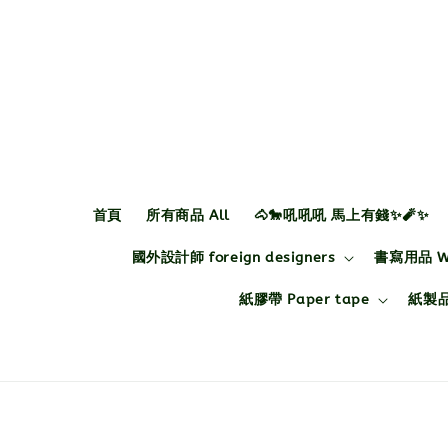
首頁
所有商品 All
🐴🐎吼吼吼 馬上有錢✨🧨✨
國外設計師 foreign designers
書寫用品 Wri
紙膠帶 Paper tape
紙製品