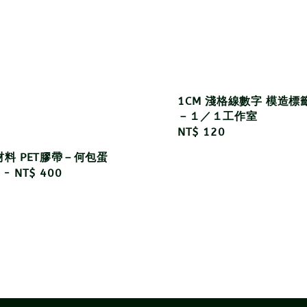
1CM 淺格線數字 模造標
－１／１工作室
Regular
NT$ 120
price
料 PET膠帶－何包蛋
r
-
NT$ 400