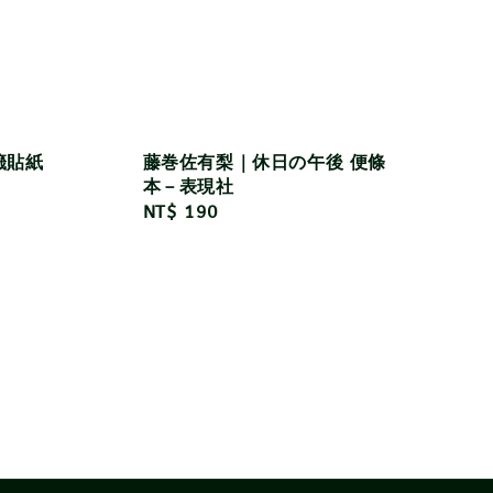
籤貼紙
藤巻佐有梨｜休日の午後 便條
本－表現社
Regular
NT$ 190
price