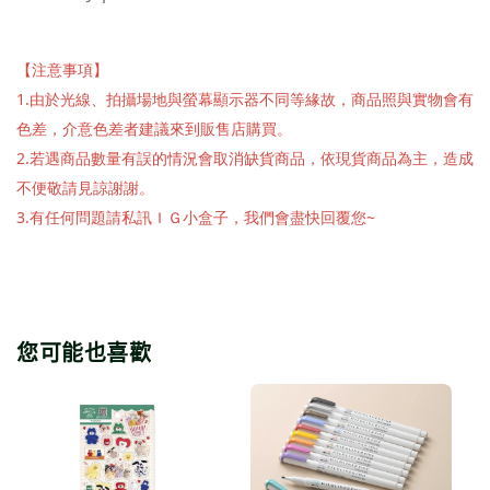
【注意事項】
1.由於光線、拍攝場地與螢幕顯示器不同等緣故，商品照與實物會有
色差，介意色差者建議來到販售店購買。
2.若遇商品數量有誤的情況會取消缺貨商品，依現貨商品為主，造成
不便敬請見諒謝謝。
3.有任何問題請私訊ＩＧ小盒子，我們會盡快回覆您~
您可能也喜歡