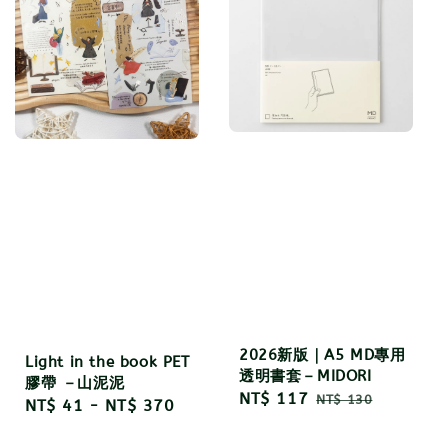
2026新版｜A5 MD專用
Light in the book PET
透明書套－MIDORI
膠帶 －山泥泥
Sale
NT$ 117
Regular
NT$ 130
Regular
NT$ 41
-
NT$ 370
price
price
price