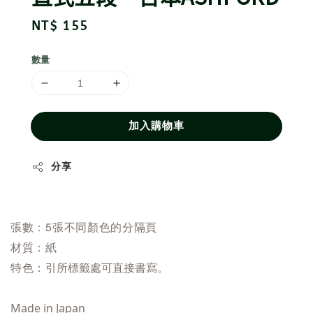
Regular
NT$ 155
price
數量
加入購物車
分享
張數：5張不同顏色的分隔頁
材質：紙
特色：
引所標籤處可直接書寫。
Made in Japan