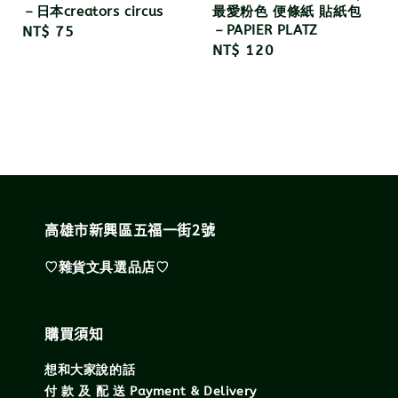
－日本creators circus
最愛粉色 便條紙 貼紙包
－PAPIER PLATZ
Regular
NT$ 75
Regular
NT$ 120
price
price
高雄市新興區五福一街2號
♡雜貨文具選品店♡
購買須知
想和大家說的話
付 款 及 配 送 Payment & Delivery