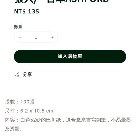
Regular
NT$ 135
price
數量
加入購物車
分享
張數：100張
尺寸：6.2 x 10.5 cm
內容：
白色52磅的巴川紙，適合拿來書寫鋼筆，不易暈墨
及透墨。