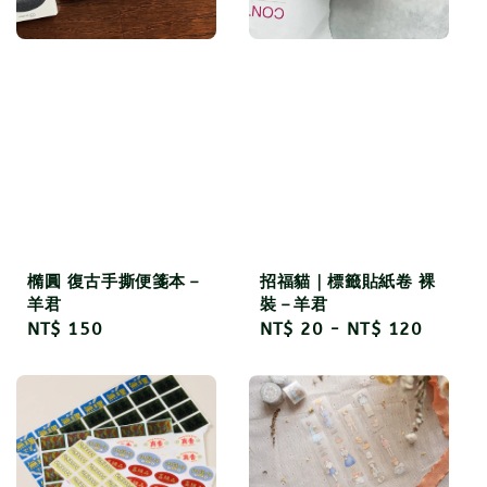
橢圓 復古手撕便箋本－
招福貓｜標籤貼紙卷 裸
羊君
裝－羊君
Regular
NT$ 150
Regular
NT$ 20
-
NT$ 120
price
price