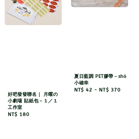
夏日藍調 PET膠帶－shō
小確幸
Regular
NT$ 42
-
NT$ 370
好吧發發聯名｜ 月曜の
price
小劇場 貼紙包－１／１
工作室
Regular
NT$ 180
price