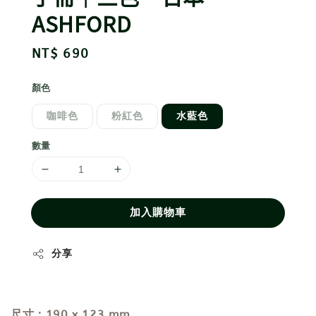
ASHFORD
Regular
NT$ 690
price
顏色
咖啡色
粉紅色
水藍色
數量
加入購物車
分享
尺寸：190 x 123 mm