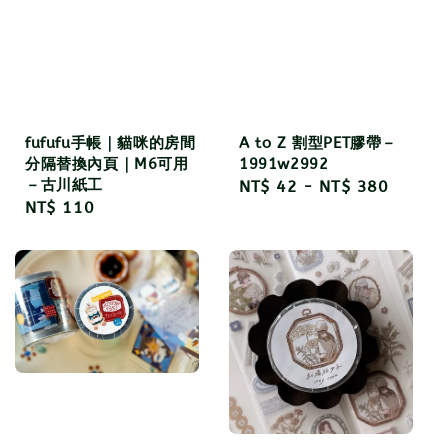
fufufu手帳｜貓咪的房間
A to Z 割型PET膠帶－
分隔替換內頁｜M6可用
1991w2992
－古川紙工
Regular
NT$ 42
-
NT$ 380
Regular
NT$ 110
price
price