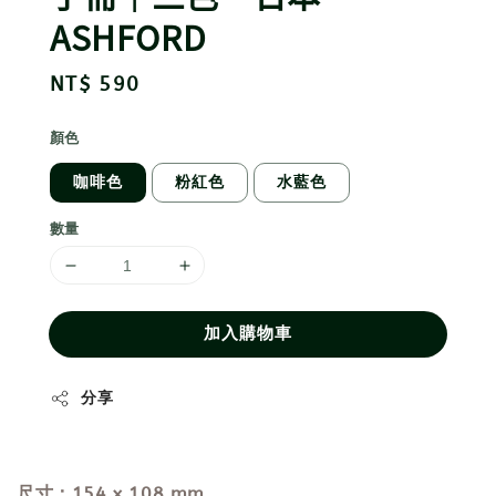
ASHFORD
Regular
NT$ 590
price
顏色
咖啡色
粉紅色
水藍色
數量
加入購物車
分享
尺寸：154 x 108 mm