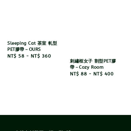
Sleeping Cat 茶室 軋型
PET膠帶－OURS
Regular
NT$ 58
-
NT$ 360
刺繡框女子 割型PET膠
price
帶－Cozy Room
Regular
NT$ 88
-
NT$ 400
price