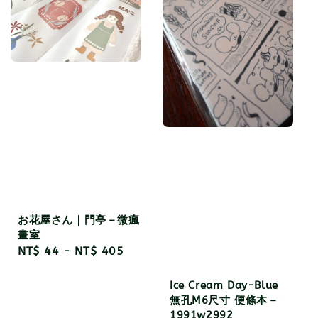
お花屋さん｜門亭－微瘋
畫室
Regular
NT$ 44
-
NT$ 405
price
Ice Cream Day-Blue
無孔M6尺寸 便條本－
1991w2992