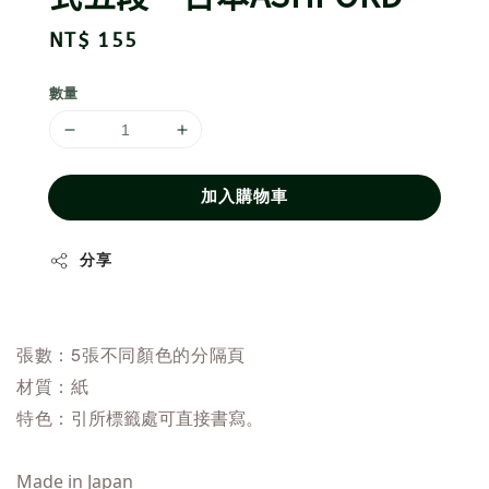
Regular
NT$ 155
price
數量
加入購物車
分享
張數：5張不同顏色的分隔頁
材質：紙
特色：
引所標籤處可直接書寫。
Made in Japan