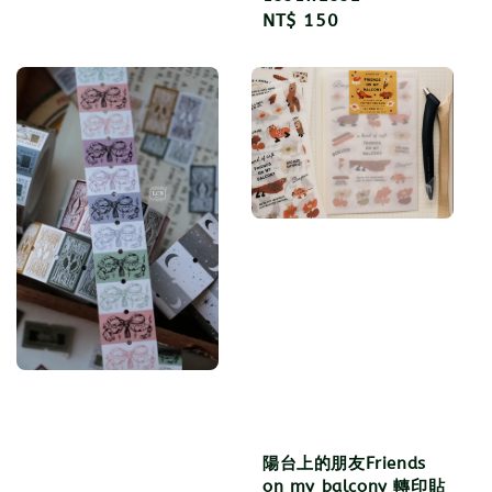
Regular
NT$ 150
price
陽台上的朋友Friends
on my balcony 轉印貼