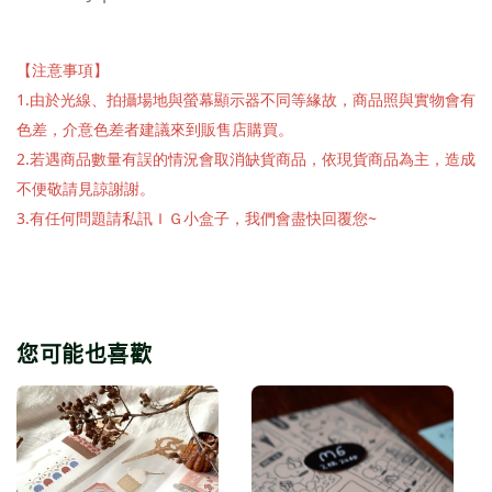
【注意事項】
1.由於光線、拍攝場地與螢幕顯示器不同等緣故，商品照與實物會有
色差，介意色差者建議來到販售店購買。
2.若遇商品數量有誤的情況會取消缺貨商品，依現貨商品為主，造成
不便敬請見諒謝謝。
3.有任何問題請私訊ＩＧ小盒子，我們會盡快回覆您~
您可能也喜歡