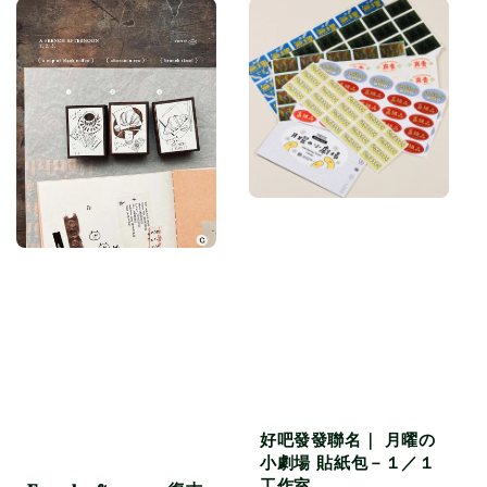
好吧發發聯名｜ 月曜の
小劇場 貼紙包－１／１
工作室