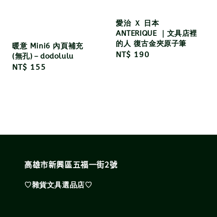
愛治 Ｘ 日本
ANTERIQUE ｜文具店裡
的人 復古金夾原子筆
暖意 Mini6 內頁補充
Regular
NT$ 190
(無孔)－dodolulu
price
Regular
NT$ 155
price
高雄市新興區五福一街2號
♡雜貨文具選品店♡