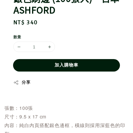
ASHFORD
Regular
NT$ 340
price
數量
加入購物車
分享
張數：100張
尺寸：9.5 x 17 cm
內容：
純白內頁搭配銀色邊框，橫線則採用深藍色的印