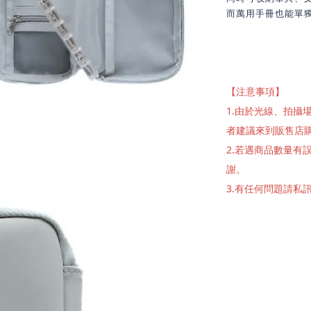
而萬用手冊也能單
【注意事項】
1.由於光線、拍
者建議來到販售店
2.若遇商品數量
謝。
3.有任何問題請私