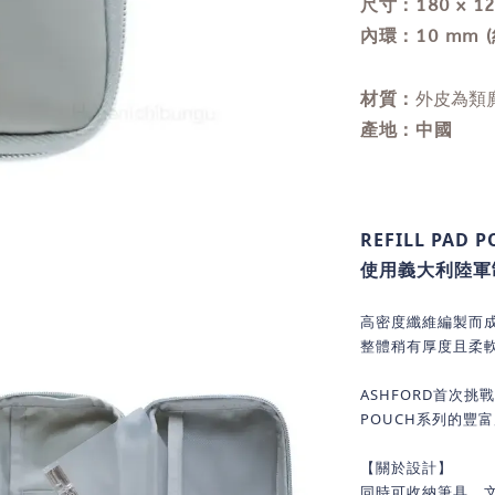
尺寸：180 x 1
內環：10 mm 
外皮為類
材質：
產地：中國
REFILL PAD
使用義大利陸軍
高密度纖維編製而
整體稍有厚度且柔
ASHFORD首次挑
POUCH系列的豐
【關於設計】
同時可收納筆具、