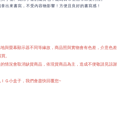
獨拿出來書寫，不受內容物影響！方便且良好的書寫感！
攝場地與螢幕顯示器不同等緣故，商品照與實物會有色差，介意色差
購買。
有誤的情況會取消缺貨商品，依現貨商品為主，造成不便敬請見諒謝
訊ＩＧ小盒子，我們會盡快回覆您~