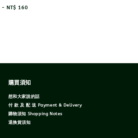
r
-
NT$ 160
購買須知
想和大家說的話
付 款 及 配 送 Payment & Delivery
購物須知 Shopping Notes
退換貨須知