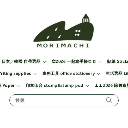
日本／韓國 自帶選品
💞2026 一起寫手帳📒📒
貼紙 Stick
ting supplies
事務工具 office stationery
生活選品 Life
 Paper
印章印台 stamp&stamp pad
🧹🧹2026 除舊
搜尋