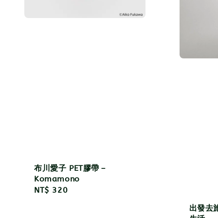
布川愛子 PET膠帶－
Komamono
Regular
NT$ 320
price
出發去