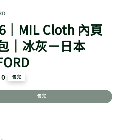
RD
I6｜MIL Cloth 內頁
包｜冰灰－日本
FORD
20
售完
售完