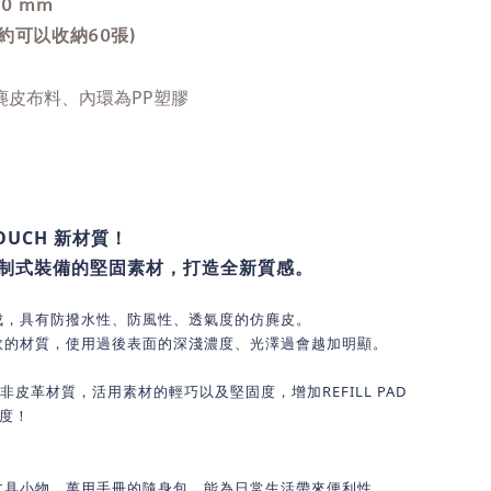
20 mm
(約可以收納60張)
麂皮布料、內環為PP塑膠
 POUCH 新材質！
制式裝備的堅固素材，打造全新質感。
成，具有防撥水性、防風性、透氣度的仿麂皮。
軟的材質，使用過後表面的深淺濃度、光澤過會越加明顯。
戰非皮革材質，活用素材的輕巧以及堅固度，增加REFILL PAD
富度！
文具小物、萬用手冊的隨身包，能為日常生活帶來便利性。