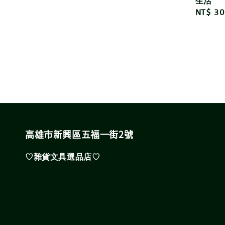
生活
Regula
NT$ 30
price
高雄市新興區五福一街2號
♡雜貨文具選品店♡