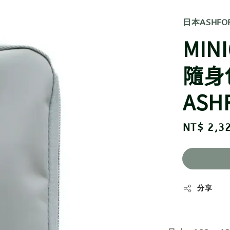
日本ASHFO
MIN
隨身
ASH
Regular
NT$ 2,3
price
分享