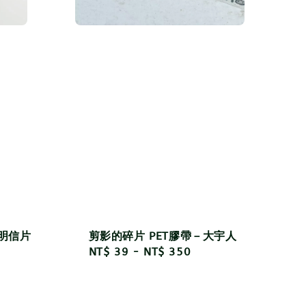
刷明信片
剪影的碎片 PET膠帶－大宇人
Regular
NT$ 39
-
NT$ 350
price