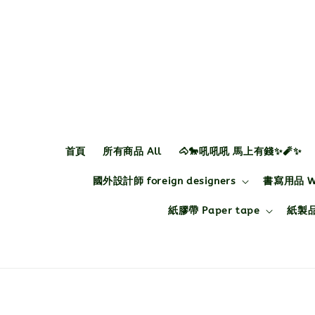
首頁
所有商品 All
🐴🐎吼吼吼 馬上有錢✨🧨✨
國外設計師 foreign designers
書寫用品 Wri
紙膠帶 Paper tape
紙製品