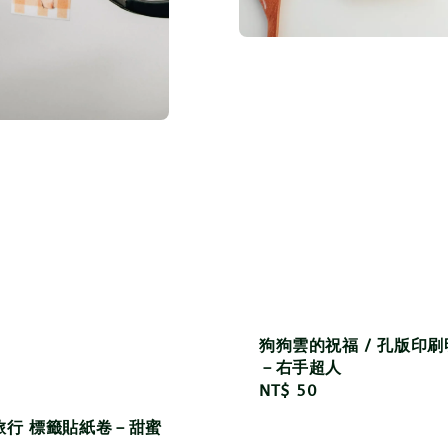
狗狗雲的祝福 / 孔版印
－右手超人
Regular
NT$ 50
price
旅行 標籤貼紙卷－甜蜜