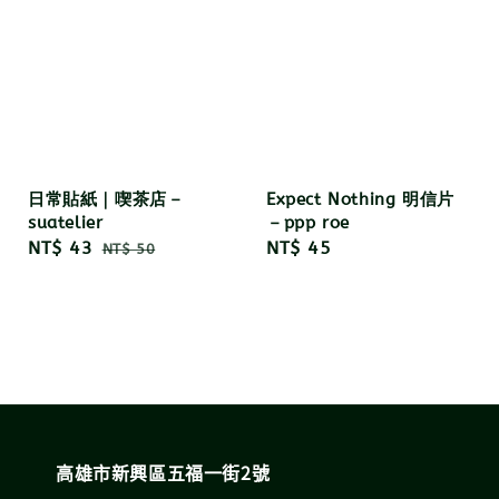
日常貼紙｜喫茶店－
Expect Nothing 明信片
suatelier
－ppp roe
Sale
NT$ 43
Regular
Regular
NT$ 45
NT$ 50
price
price
price
高雄市新興區五福一街2號