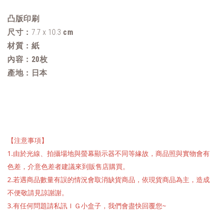
凸版印刷
尺寸：
7.7 x 10.3
cm
材質：紙
內容：
20枚
產地：日本
【注意事項】
1.由於光線、拍攝場地與螢幕顯示器不同等緣故，商品照與實物會有
色差，介意色差者建議來到販售店購買。
2.若遇商品數量有誤的情況會取消缺貨商品，依現貨商品為主，造成
不便敬請見諒謝謝。
3.有任何問題請私訊ＩＧ小盒子，我們會盡快回覆您~