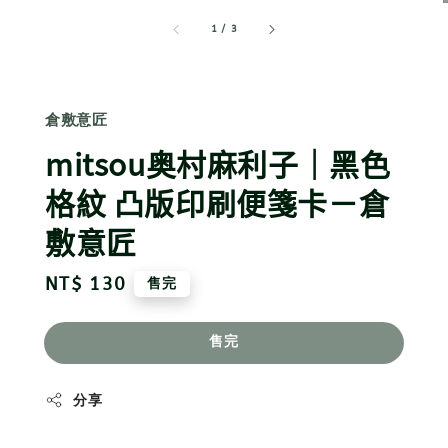
1
/
3
倉敷意匠
mitsou奥村麻利子｜黑色
格紋 凸版印刷便箋卡－倉
敷意匠
Regular
NT$ 130
售完
price
售完
分享