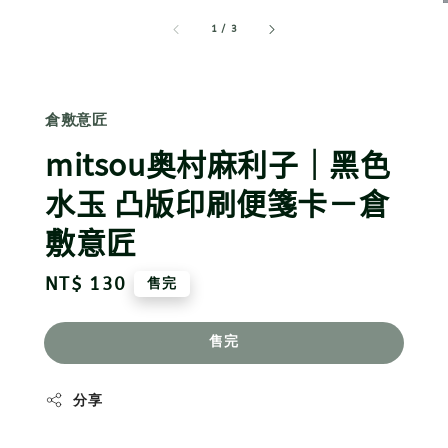
1
/
3
倉敷意匠
mitsou奥村麻利子｜黑色
水玉 凸版印刷便箋卡－倉
敷意匠
Regular
NT$ 130
售完
price
售完
分享