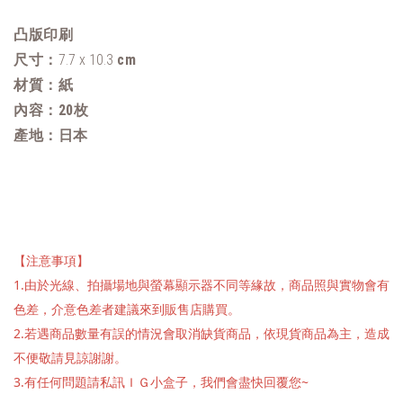
凸版印刷
尺寸：
7.7 x 10.3
cm
材質：紙
內容：
20枚
產地：日本
【注意事項】
1.由於光線、拍攝場地與螢幕顯示器不同等緣故，商品照與實物會有
色差，介意色差者建議來到販售店購買。
2.若遇商品數量有誤的情況會取消缺貨商品，依現貨商品為主，造成
不便敬請見諒謝謝。
3.有任何問題請私訊ＩＧ小盒子，我們會盡快回覆您~