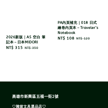
PA內頁補充｜018 日式
繪卷內頁本－Traveler’s
Notebook
2026新版｜A5 空白 筆
Sale
NT$ 108
Regular
NT$ 120
記本－日本MIDORI
price
price
Sale
NT$ 315
Regular
NT$ 350
price
price
高雄市新興區五福一街2號
♡雜貨文具選品店♡