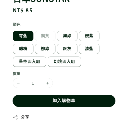
Regular
NT$ 85
price
顏色
穹藍
鵝黃
湖綠
櫻紫
腮粉
柳綠
銀灰
清藍
星空四入組
幻境四入組
數量
加入購物車
分享