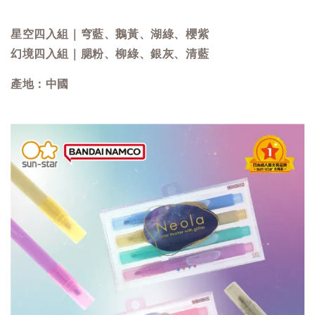
星空四入組｜穹藍、鵝黃、湖綠、櫻紫
幻境四入組｜腮粉、柳綠、銀灰、清藍
產地：中國