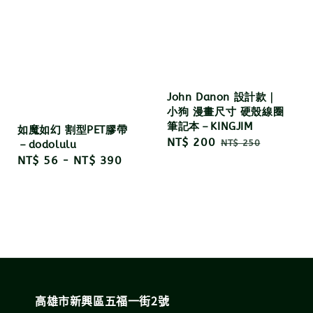
John Danon 設計款｜
小狗 漫畫尺寸 硬殼線圈
筆記本－KINGJIM
如魔如幻 割型PET膠帶
Sale
NT$ 200
Regular
NT$ 250
－dodolulu
price
price
Regular
NT$ 56
-
NT$ 390
price
高雄市新興區五福一街2號