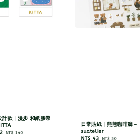
設計款｜漫步 和紙膠帶
日常貼紙｜熊熊咖啡廳－
TTA
suatelier
2
Regular
NT$ 140
Sale
NT$ 43
Regular
NT$ 50
price