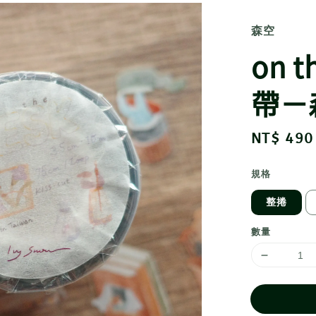
森空
on 
帶－
Regular
NT$ 490
price
規格
整捲
數量