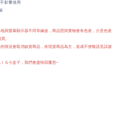
,不影響使用
裝
攝場地與螢幕顯示器不同等緣故，商品照與實物會有色差，介意色差
購買。
有誤的情況會取消缺貨商品，依現貨商品為主，造成不便敬請見諒謝
訊ＩＧ小盒子，我們會盡快回覆您~