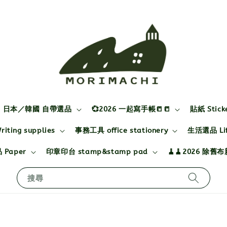
日本／韓國 自帶選品
💞2026 一起寫手帳📒📒
貼紙 Stick
ting supplies
事務工具 office stationery
生活選品 Life
 Paper
印章印台 stamp&stamp pad
🧹🧹2026 除舊
搜尋