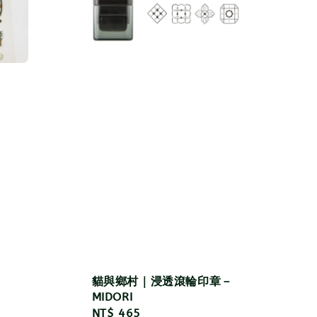
貓與鄉村｜浸透滾輪印章－
MIDORI
Regular
NT$ 465