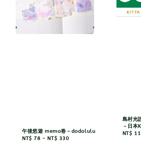
島村光
－日本KI
午後悠遊 memo卷－dodolulu
Sale
NT$ 11
Regular
NT$ 78
-
NT$ 330
price