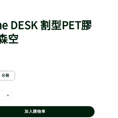
the DESK 割型PET膠
森空
分裝
加入購物車