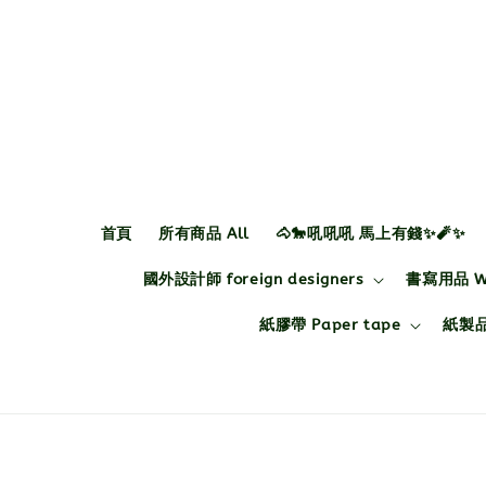
首頁
所有商品 All
🐴🐎吼吼吼 馬上有錢✨🧨✨
國外設計師 foreign designers
書寫用品 Wri
紙膠帶 Paper tape
紙製品