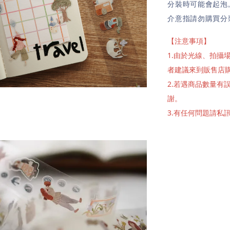
分裝時可能會起泡
介意指請勿購買分
【注意事項】
1.由於光線、拍
者建議來到販售店
2.若遇商品數量
謝。
3.有任何問題請私