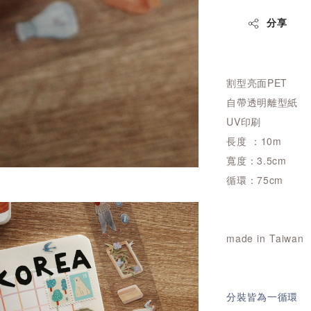
分享
割型
亮面PET
自帶透明離型紙
UV印刷
長度 ：10m
寬度：3.5cm
循環：75cm
made in Taiwan
分裝皆為一循環